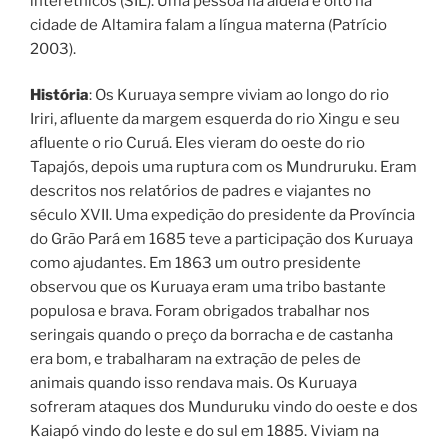
interétnicos (SIL). Uma pessoa na aldeia e oito na
cidade de Altamira falam a língua materna (Patrício
2003).
História
: Os Kuruaya sempre viviam ao longo do rio
Iriri, afluente da margem esquerda do rio Xingu e seu
afluente o rio Curuá. Eles vieram do oeste do rio
Tapajós, depois uma ruptura com os Mundruruku. Eram
descritos nos relatórios de padres e viajantes no
século XVII. Uma expedição do presidente da Província
do Grão Pará em 1685 teve a participação dos Kuruaya
como ajudantes. Em 1863 um outro presidente
observou que os Kuruaya eram uma tribo bastante
populosa e brava. Foram obrigados trabalhar nos
seringais quando o preço da borracha e de castanha
era bom, e trabalharam na extração de peles de
animais quando isso rendava mais. Os Kuruaya
sofreram ataques dos Munduruku vindo do oeste e dos
Kaiapó vindo do leste e do sul em 1885. Viviam na