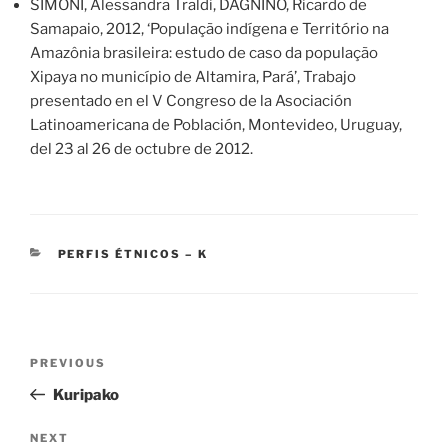
SIMONI, Alessandra Traldi, DAGNINO, Ricardo de
Samapaio, 2012, ‘População indígena e Território na
Amazônia brasileira: estudo de caso da população
Xipaya no município de Altamira, Pará’, Trabajo
presentado en el V Congreso de la Asociación
Latinoamericana de Población, Montevideo, Uruguay,
del 23 al 26 de octubre de 2012.
CATEGORIES
PERFIS ÉTNICOS – K
Post
Previous
PREVIOUS
navigation
Post
Kuripako
Next
NEXT