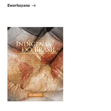
Post
Ewarhuyana