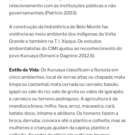
relacionamento com as instituições públicas e não
governamentais (Patrício 2003).
A construção da hidrelétrica de Belo Monte faz
violência ao meio ambiente dos indígenas da Volta
Grande e também na T. I. Xipaya. Os estudos
ambientalistas do CIMI ajudou ao reconhecimento do
povo Kuruaya (Simoni e Dagnino 2012.6).
Estilo da Vida
: Os Kuruaya classificam a floresta em
cinco ambientes, local de terras altas ou chapada; mata
limpa ou castanhal; mata cerrada ou cerrado; baixão,
igapó ou vale do rio; vale de grota ou vales de igarapés;
e carrasco ou terreno pedregoso. A agricultura é da
mandioca brava, milho, fava, arroz, macaxeira, cará,
batata-doce, inhame e abóbora. Os homens fazem a
broca, derruba, coivara e até o plantio e colheita, mas as
mulheres e crianças ajudam da capina, plantio e
colheita. Ao redor da aldeia ele cultivam árvores