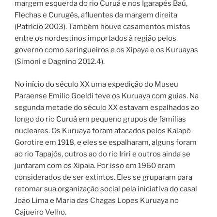
margem esquerda do rio Curuá e nos Igarapés Baú,
Flechas e Curugés, afluentes da margem direita
(Patrício 2003). Também houve casamentos mistos
entre os nordestinos importados à região pelos
governo como seringueiros e os Xipaya e os Kuruayas
(Simoni e Dagnino 2012.4).
No início do século XX uma expedição do Museu
Paraense Emilio Goeldi teve os Kuruaya com guias. Na
segunda metade do século XX estavam espalhados ao
longo do rio Curuá em pequeno grupos de famílias
nucleares. Os Kuruaya foram atacados pelos Kaiapó
Gorotire em 1918, e eles se espalharam, alguns foram
ao rio Tapajós, outros ao do rio Iriri e outros ainda se
juntaram com os Xipaia. Por isso em 1960 eram
considerados de ser extintos. Eles se gruparam para
retomar sua organização social pela iniciativa do casal
João Lima e Maria das Chagas Lopes Kuruaya no
Cajueiro Velho.