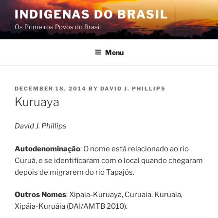
Skip
INDIGENAS DO BRASIL
to
Os Primeiros Povos do Brasil
content
Menu
POSTED
DECEMBER 18, 2014
BY
DAVID J. PHILLIPS
ON
Kuruaya
David J. Phillips
Autodenominação
: O nome está relacionado ao rio
Curuá, e se identificaram com o local quando chegaram
depois de migrarem do rio Tapajós.
Outros Nomes
: Xipaia-Kuruaya, Curuaia, Kuruaia,
Xipáia-Kuruáia (DAI/AMTB 2010).