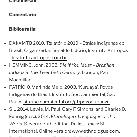
Cosmovisão
:
Comentário
:
Bibliografia
:
DAI/AMTB 2010, ‘Relatório 2010 – Etnias Indígenas do
Brasil’, Organizador: Ronaldo Lidório, Instituto Antropos
–
instituto.antropos.com.br.
HEMMING, John, 2003,
Die If You Must – Brazilian
Indians in the Twentieth Century
, London; Pan
Macmillan.
PATRÏCIO, Marlinda Melo, 2003, ‘Kuruaya’, Povos
Indígenas do Brasil, Instituto Socioambiental, São
Paulo.
pib.socioambiental.org/pt/povo/kuruaya.
SIL 2014, Lewis, M. Paul, Gary F. Simons, and Charles D.
Fennig (eds.). 2014.
Ethnologue: Languages of the
World
, Seventeenth edition. Dallas, Texas: SIL
International. Online version:
www.ethnologue.com.