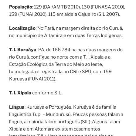
População
: 129 (DAI/AMTB 2010), 130 (FUNASA 2010),
159 (FUNAI 2010), 115 em aldeia Cajueiro (SIL 2007).
Localização
: No Pará, na margem direita do rio Curuá,
no município de Altamira e em duas Terras Indígenas:
T. I. Kuruáya
, PA, de 166.784 ha nas duas margens do
rio Curuá, contígua no norte com a T. I. Xipaia e a
Estação Ecológica da Terra do Meio ao leste,
homologada e registrada no CRI e SPU, com 159
Kuruaya (FUNAI 2011).
T. I. Xipaia
conforme SIL.
Língua
: Kuruaya e Português. Kuruáya é da família
linguística Tupi – Mundurukú. Poucas pessoas falam a
língua, a maioria falam português (SIL). Alguns falam
Xipaia e em Altamara existem casamentos