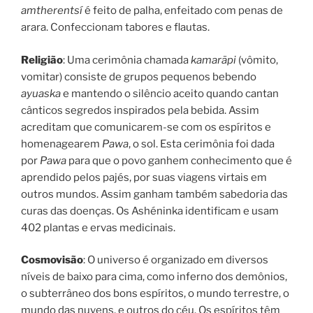
amtherentsí
é feito de palha, enfeitado com penas de
arara. Confeccionam tabores e flautas.
Religião
: Uma cerimônia chamada
kamarãpi
(vômito,
vomitar) consiste de grupos pequenos bebendo
ayuaska
e mantendo o silêncio aceito quando cantan
cânticos segredos inspirados pela bebida. Assim
acreditam que comunicarem-se com os espíritos e
homenagearem
Pawa
, o sol. Esta cerimônia foi dada
por
Pawa
para que o povo ganhem conhecimento que é
aprendido pelos pajés, por suas viagens virtais em
outros mundos. Assim ganham também sabedoria das
curas das doenças. Os Ashéninka identificam e usam
402 plantas e ervas medicinais.
Cosmovisão
: O universo é organizado em diversos
níveis de baixo para cima, como inferno dos demônios,
o subterrâneo dos bons espíritos, o mundo terrestre, o
mundo das nuvens, e outros do céu. Os espíritos têm