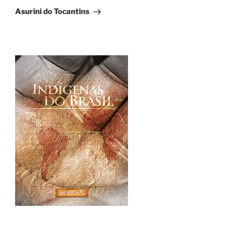
Post
Asurini do Tocantins