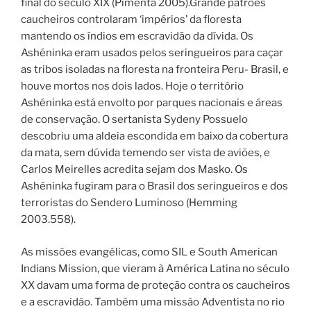
final do século XIX (Pimenta 2005).Grande patrões
caucheiros controlaram ‘impérios’ da floresta
mantendo os índios em escravidão da dívida. Os
Ashéninka eram usados pelos seringueiros para caçar
as tribos isoladas na floresta na fronteira Peru- Brasil, e
houve mortos nos dois lados. Hoje o território
Ashéninka está envolto por parques nacionais e áreas
de conservação. O sertanista Sydeny Possuelo
descobriu uma aldeia escondida em baixo da cobertura
da mata, sem dúvida temendo ser vista de aviões, e
Carlos Meirelles acredita sejam dos Masko. Os
Ashéninka fugiram para o Brasil dos seringueiros e dos
terroristas do Sendero Luminoso (Hemming
2003.558).
As missões evangélicas, como SIL e South American
Indians Mission, que vieram à América Latina no século
XX davam uma forma de proteção contra os caucheiros
e a escravidão. Também uma missão Adventista no rio