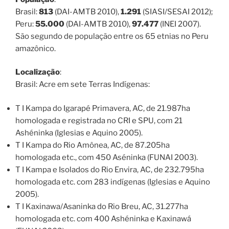
Brasil:
813
(DAI-AMTB 2010),
1.291
(SIASI/SESAI 2012);
Peru:
55.000
(DAI-AMTB 2010),
97.477
(INEI 2007).
São segundo de população entre os 65 etnias no Peru
amazônico.
Localização
:
Brasil: Acre em sete Terras Indígenas:
T I Kampa do Igarapé Primavera, AC, de 21.987ha
homologada e registrada no CRI e SPU, com 21
Ashéninka (Iglesias e Aquino 2005).
T I Kampa do Rio Amônea, AC, de 87.205ha
homologada etc., com 450 Aséninka (FUNAI 2003).
T I Kampa e Isolados do Rio Envira, AC, de 232.795ha
homologada etc. com 283 indígenas (Iglesias e Aquino
2005).
T I Kaxinawa/Asaninka do Rio Breu, AC, 31.277ha
homologada etc. com 400 Ashéninka e Kaxinawá