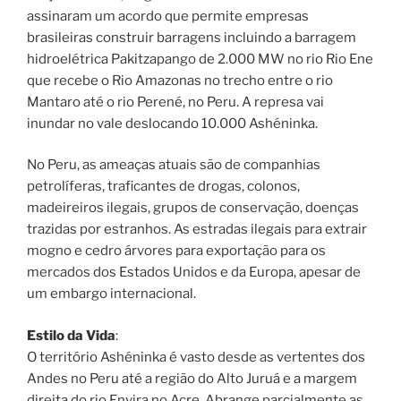
assinaram um acordo que permite empresas
brasileiras construir barragens incluindo a barragem
hidroelétrica Pakitzapango de 2.000 MW no rio Rio Ene
que recebe o Rio Amazonas no trecho entre o rio
Mantaro até o rio Perené, no Peru. A represa vai
inundar no vale deslocando 10.000 Ashéninka.
No Peru, as ameaças atuais são de companhias
petrolíferas, traficantes de drogas, colonos,
madeireiros ilegais, grupos de conservação, doenças
trazidas por estranhos. As estradas ilegais para extrair
mogno e cedro árvores para exportação para os
mercados dos Estados Unidos e da Europa, apesar de
um embargo internacional.
Estilo da Vida
:
O território Ashéninka é vasto desde as vertentes dos
Andes no Peru até a região do Alto Juruá e a margem
direita do rio Envira no Acre. Abrange parcialmente as