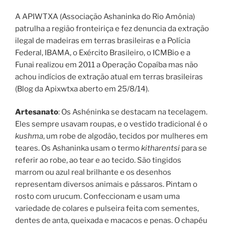
A APIWTXA (Associação Ashaninka do Rio Amônia)
patrulha a região fronteiriça e fez denuncia da extração
ilegal de madeiras em terras brasileiras e a Polícia
Federal, IBAMA, o Exército Brasileiro, o ICMBio e a
Funai realizou em 2011 a Operação Copaíba mas não
achou indícios de extração atual em terras brasileiras
(Blog da Apixwtxa aberto em 25/8/14).
Artesanato
: Os Ashéninka se destacam na tecelagem.
Eles sempre usavam roupas, e o vestido tradicional é o
kushma
, um robe de algodão, tecidos por mulheres em
teares. Os Ashaninka usam o termo
kitharentsi
para se
referir ao robe, ao tear e ao tecido. São tingidos
marrom ou azul real brilhante e os desenhos
representam diversos animais e pássaros. Pintam o
rosto com urucum. Confeccionam e usam uma
variedade de colares e pulseira feita com sementes,
dentes de anta, queixada e macacos e penas. O chapéu