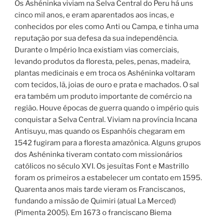
Os Ashéninka viviam na Selva Central do Peru há uns
cinco mil anos, e eram aparentados aos incas, e
conhecidos por eles como Anti ou Campa, e tinha uma
reputação por sua defesa da sua independência.
Durante o Império Inca existiam vias comerciais,
levando produtos da floresta, peles, penas, madeira,
plantas medicinais e em troca os Ashéninka voltaram
com tecidos, lã, joias de ouro e prata e machados. O sal
era também um produto importante de comércio na
região. Houve épocas de guerra quando o império quis
conquistar a Selva Central. Viviam na província Incana
Antisuyu, mas quando os Espanhóis chegaram em
1542 fugiram para a floresta amazônica. Alguns grupos
dos Ashéninka tiveram contato com missionários
católicos no século XVI. Os jesuítas Font e Mastrillo
foram os primeiros a estabelecer um contato em 1595.
Quarenta anos mais tarde vieram os Franciscanos,
fundando a missão de Quimiri (atual La Merced)
(Pimenta 2005). Em 1673 o franciscano Biema