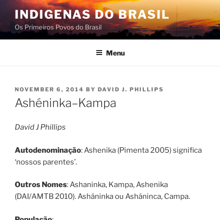
Skip
INDIGENAS DO BRASIL
to
Os Primeiros Povos do Brasil
content
Menu
POSTED
NOVEMBER 6, 2014
BY
DAVID J. PHILLIPS
ON
Ashéninka–Kampa
David J Phillips
Autodenominação
: Ashenika (Pimenta 2005) significa
‘nossos parentes’.
Outros Nomes
: Ashaninka, Kampa, Ashenika
(DAI/AMTB 2010). Asháninka ou Asháninca, Campa.
População
: