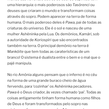
uma hierarquia: o mais poderosos são
Tasórenci
ou
deuses que criaram o mundo e transformam coisas
através do sopro. Podem aparecer na terra de forma
humana. O mais poderoso deles é
Pawa
, pai de todas as
criaturas do universo. Ele é o sol e nasceu de uma
mulher Ashéninka pela Lua. Os demônios,
Kamári
, sob
a autoridade de
Koriospíri
que são encontrados
também na terra. O principal demônio na terra é
Mankóite
que tem todas as caraterísticas de um
branco! O sistema é dualista entre o bem e o mal que o
pajé manipula.
No rio Amônia alguns pensam que o inferno é no céu
na forma de uma grande buraco cheio de água
fervendo, para ‘cozinhar’ os Ashéninka pecadores.
Pawa
é o Deus criador, às vezes chamado ‘pai’. Todas as
coisas antigamente tinham forma humana como filhos
de Deus e foram transformados pelo sopro nas