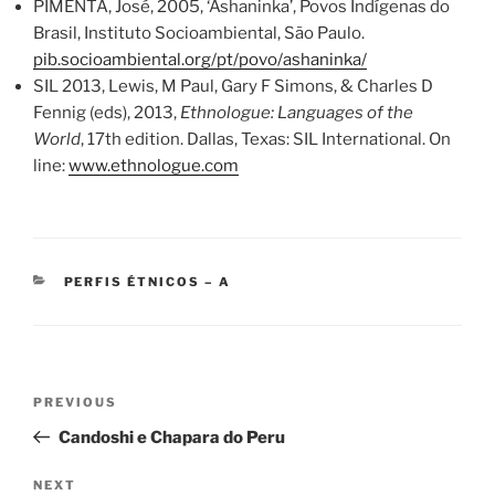
PIMENTA, José, 2005, ‘Ashaninka’, Povos Indígenas do
Brasil, Instituto Socioambiental, São Paulo.
pib.socioambiental.org/pt/povo/ashaninka/
SIL 2013, Lewis, M Paul, Gary F Simons, & Charles D
Fennig (eds), 2013,
Ethnologue: Languages of the
World
, 17th edition. Dallas, Texas: SIL International. On
line:
www.ethnologue.com
CATEGORIES
PERFIS ÉTNICOS – A
Post
Previous
PREVIOUS
navigation
Post
Candoshi e Chapara do Peru
Next
NEXT