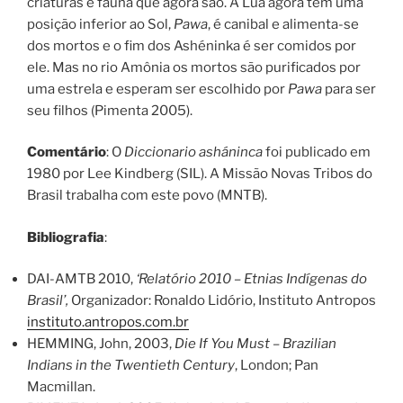
criaturas e fauna que agora são. A Lua agora tem uma
posição inferior ao Sol,
Pawa
, é canibal e alimenta-se
dos mortos e o fim dos Ashéninka é ser comidos por
ele. Mas no rio Amônia os mortos são purificados por
uma estrela e esperam ser escolhido por
Pawa
para ser
seu filhos (Pimenta 2005).
Comentário
: O
Diccionario asháninca
foi publicado em
1980 por Lee Kindberg (SIL). A Missão Novas Tribos do
Brasil trabalha com este povo (MNTB).
Bibliografia
:
DAI-AMTB 2010,
‘Relatório 2010 – Etnias Indígenas do
Brasil’,
Organizador: Ronaldo Lidório, Instituto Antropos
instituto.antropos.com.br
HEMMING, John, 2003,
Die If You Must – Brazilian
Indians in the Twentieth Century
, London; Pan
Macmillan.