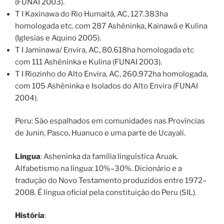
(FUNAI 2003).
T I Kaxinawa do Rio Humaitá, AC, 127.383ha
homologada etc. com 287 Ashéninka, Kainawá e Kulina
(Iglesias e Aquino 2005).
T I Jaminawa/ Envira, AC, 80.618ha homologada etc
com 111 Ashéninka e Kulina (FUNAI 2003).
T I Riozinho do Alto Envira, AC, 260.972ha homologada,
com 105 Ashéninka e Isolados do Alto Envira (FUNAI
2004).
Peru: São espalhados em comunidades nas Províncias
de Junin, Pasco, Huanuco e uma parte de Ucayali.
Língua
: Asheninka da família linguística Aruak.
Alfabetismo na língua: 10%–30%. Dicionário e a
tradução do Novo Testamento produzidos entre 1972–
2008. É língua oficial pela constituição do Peru (SIL).
História
: