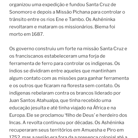
organizou uma expedição e fundou Santa Cruz de
Sonomoro e depois a Missão Pichana para controlar o
trânsito entre os rios Ene e Tambo. Os Ashéninka
revoltaram e mataram os missionários. Biema foi
morto em 1687.
Os governo construiu um forte na missão Santa Cruz e
os franciscanos estabeleceram uma forja de
ferramenta de ferro para controlar os indígenas. Os
índios se dividiram entre aqueles que mantinham
algum contato com as missões para ganhar ferramenta
e os outros que ficaram na floresta sem contato. Os
indígenas rebelaram contra os brancos liderado por
Juan Santos Atahualpa, que tinha recebido uma
educação jesuíta e até tinha viajado na África e na
Europa. Ele se proclamou ‘filho de Deus’ e herdeiro dos
Incas. A revolta continuou por décadas. Os Ashéninka
recuperaram seus territórios em Amuesha e Piro em
1752, mas a região era fora da a presença colonial até a