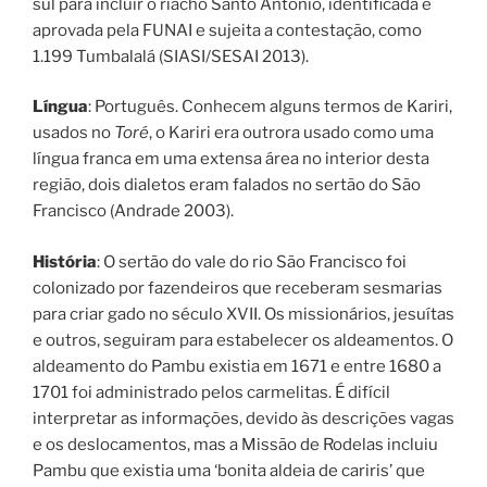
sul para incluir o riacho Santo Antônio, identificada e
aprovada pela FUNAI e sujeita a contestação, como
1.199 Tumbalalá (SIASI/SESAI 2013).
Língua
: Português. Conhecem alguns termos de Kariri,
usados no
Toré
, o Kariri era outrora usado como uma
língua franca em uma extensa área no interior desta
região, dois dialetos eram falados no sertão do São
Francisco (Andrade 2003).
História
: O sertão do vale do rio São Francisco foi
colonizado por fazendeiros que receberam sesmarias
para criar gado no século XVII. Os missionários, jesuítas
e outros, seguiram para estabelecer os aldeamentos. O
aldeamento do Pambu existia em 1671 e entre 1680 a
1701 foi administrado pelos carmelitas. É difícil
interpretar as informações, devido às descrições vagas
e os deslocamentos, mas a Missão de Rodelas incluiu
Pambu que existia uma ‘bonita aldeia de cariris’ que