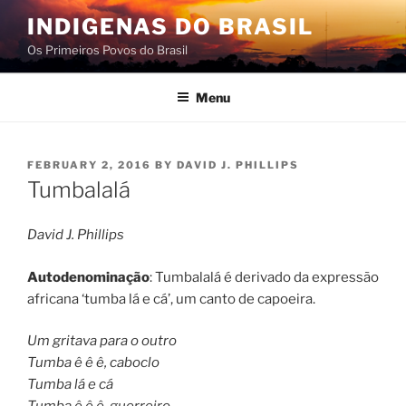
Skip
INDIGENAS DO BRASIL
to
Os Primeiros Povos do Brasil
content
Menu
POSTED
FEBRUARY 2, 2016
BY
DAVID J. PHILLIPS
ON
Tumbalalá
David J. Phillips
Autodenominação
: Tumbalalá é derivado da expressão
africana ‘tumba lá e cá’, um canto de capoeira.
Um gritava para o outro
Tumba ê ê ê, caboclo
Tumba lá e cá