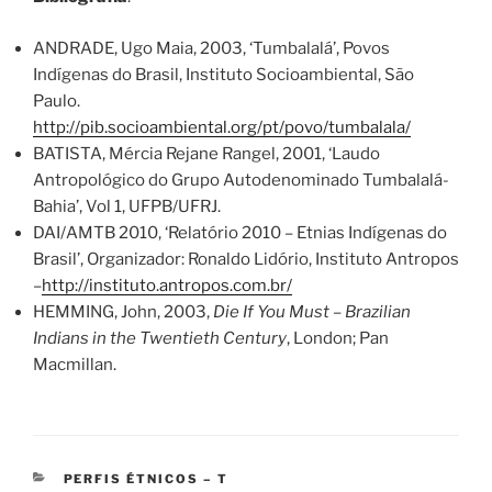
ANDRADE, Ugo Maia, 2003, ‘Tumbalalá’, Povos
Indígenas do Brasil, Instituto Socioambiental, São
Paulo.
http://pib.socioambiental.org/pt/povo/tumbalala/
BATISTA, Mércia Rejane Rangel, 2001, ‘Laudo
Antropológico do Grupo Autodenominado Tumbalalá-
Bahia’, Vol 1, UFPB/UFRJ.
DAI/AMTB 2010, ‘Relatório 2010 – Etnias Indígenas do
Brasil’, Organizador: Ronaldo Lidório, Instituto Antropos
–
http://instituto.antropos.com.br/
HEMMING, John, 2003,
Die If You Must – Brazilian
Indians in the Twentieth Century
, London; Pan
Macmillan.
CATEGORIES
PERFIS ÉTNICOS – T