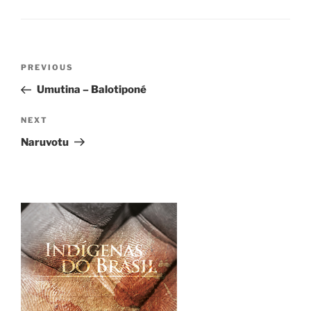
Post
Previous
PREVIOUS
navigation
Post
Umutina – Balotiponé
Next
NEXT
Post
Naruvotu