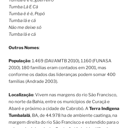
Tumba ê ê ê, guerreiro
Tumba Lá E Cá
Tumba ê é ê, Popó
Tumba lá e cá
Não me deixe só
Tumba lá e cá
Outros Nomes
:
População
: 1.469 (DAI/AMTB 2010), 1.160 (FUNASA
2010). 180 famílias eram contados em 2001, mas
conforme os dados das lideranças podem somar 400
famílias (Andrade 2003).
Localização
: Vivem nas margens do rio São Francisco,
no norte da Bahia, entre os municípios de Curaçá e
Abaré e próximo a cidade de Cabrobó. A
Terra Indígena
Tumbalalá
, BA, de 44.978 ha de ambiente caatinga, na
margem direita do rio São Francisco e estendido para o