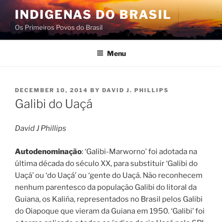
Skip
INDIGENAS DO BRASIL
to
Os Primeiros Povos do Brasil
content
Menu
POSTED
DECEMBER 10, 2014
BY
DAVID J. PHILLIPS
ON
Galibi do Uaçá
David J Phillips
Autodenominação
: ‘Galibi-Marworno’ foi adotada na
última década do século XX, para substituir ‘Galibi do
Uaçá’ ou ‘do Uaçá’ ou ‘gente do Uaçá. Não reconhecem
nenhum parentesco da população Galibi do litoral da
Guiana, os Kaliña, representados no Brasil pelos Galibi
do Oiapoque que vieram da Guiana em 1950. ‘Galibi’ foi