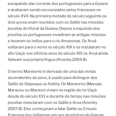
escapando das correias dos portugueses para a Guiana
e acabaram sendo escravizados pelos franceses no
século XVII. Na primeira metade do século seguinte os
dois povos eram reunidos com os Galibi nas missões
jesuítas do litoral da Guiana. Depois a expulsão dos
jesuítas os portugueses invadiram as antigas missões
e levaram os índios para o rio Amazonas. Os Aruã
voltaram para o norte no século XIX e se instalaram no
alto Uaçá. nos últimos anos do século XIX os Aruã ainda
falavam sua própria língua (Anonby.2004.8).
O termo Marworno é derivado de uma das etnias
ascendentes do povo, é usado para distinguir dos
Galibi do Oiapoque ou Kaliña. Os Marworno (Maruae,
Maraunu ou Maraon) viviam na região do rio Uaçá
desde do século XVI, e durante do tempo nas missões
jesuítas mesclaram com os Galibi e Arua (Anonby
2007.8). Eles começaram a falar Galibi ou Crioulo
Francesa dos indígenas em vez da mistura de línguas