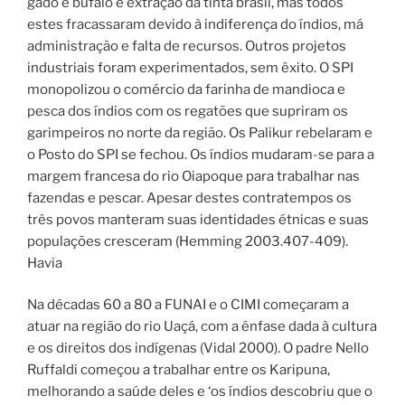
gado e búfalo e extração da tinta brasil, mas todos
estes fracassaram devido à indiferença do índios, má
administração e falta de recursos. Outros projetos
industriais foram experimentados, sem êxito. O SPI
monopolizou o comércio da farinha de mandioca e
pesca dos índios com os regatões que supriram os
garimpeiros no norte da região. Os Palikur rebelaram e
o Posto do SPI se fechou. Os índios mudaram-se para a
margem francesa do rio Oiapoque para trabalhar nas
fazendas e pescar. Apesar destes contratempos os
três povos manteram suas identidades étnicas e suas
populações cresceram (Hemming 2003.407-409).
Havia
Na décadas 60 a 80 a FUNAI e o CIMI começaram a
atuar na região do rio Uaçá, com a ênfase dada à cultura
e os direitos dos indígenas (Vidal 2000). O padre Nello
Ruffaldi começou a trabalhar entre os Karipuna,
melhorando a saúde deles e ‘os índios descobriu que o