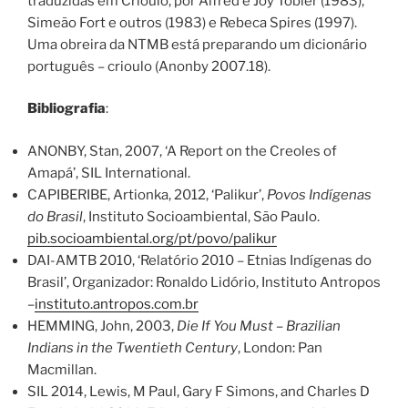
traduzidas em Crioulo, por Alfred e Joy Tobler (1983),
Simeão Fort e outros (1983) e Rebeca Spires (1997).
Uma obreira da NTMB está preparando um dicionário
português – crioulo (Anonby 2007.18).
Bibliografia
:
ANONBY, Stan, 2007, ‘A Report on the Creoles of
Amapá’, SIL International.
CAPIBERIBE, Artionka, 2012, ‘Palikur’,
Povos Indígenas
do Brasil
, Instituto Socioambiental, São Paulo.
pib.socioambiental.org/pt/povo/palikur
DAI-AMTB 2010, ‘Relatório 2010 – Etnias Indígenas do
Brasil’, Organizador: Ronaldo Lidório, Instituto Antropos
–
instituto.antropos.com.br
HEMMING, John, 2003,
Die If You Must – Brazilian
Indians in the Twentieth Century
, London: Pan
Macmillan.
SIL 2014, Lewis, M Paul, Gary F Simons, and Charles D