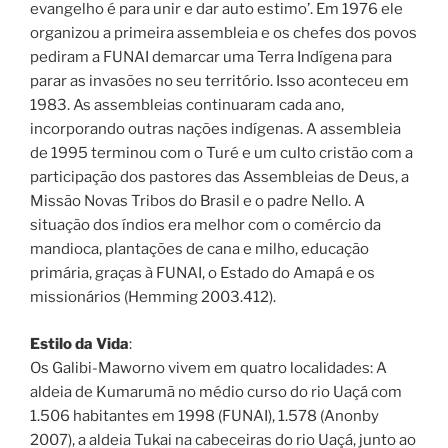
evangelho é para unir e dar auto estimo’. Em 1976 ele
organizou a primeira assembleia e os chefes dos povos
pediram a FUNAI demarcar uma Terra Indígena para
parar as invasões no seu território. Isso aconteceu em
1983. As assembleias continuaram cada ano,
incorporando outras nações indígenas. A assembleia
de 1995 terminou com o Turé e um culto cristão com a
participação dos pastores das Assembleias de Deus, a
Missão Novas Tribos do Brasil e o padre Nello. A
situação dos índios era melhor com o comércio da
mandioca, plantações de cana e milho, educação
primária, graças à FUNAI, o Estado do Amapá e os
missionários (Hemming 2003.412).
Estilo da Vida
:
Os Galibi-Maworno vivem em quatro localidades: A
aldeia de Kumarumã no médio curso do rio Uaçá com
1.506 habitantes em 1998 (FUNAI), 1.578 (Anonby
2007), a aldeia Tukai na cabeceiras do rio Uaçá, junto ao