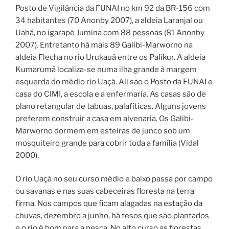
Posto de Vigilância da FUNAI no km 92 da BR-156 com
34 habitantes (70 Anonby 2007), a aldeia Laranjal ou
Uahá, no igarapé Juminã com 88 pessoas (81 Anonby
2007). Entretanto há mais 89 Galibi-Marworno na
aldeia Flecha no rio Urukauá entre os Palikur. A aldeia
Kumarumã localiza-se numa ilha grande à margem
esquerda do médio rio Uaçá. Ali são o Posto da FUNAI e
casa do CIMI, a escola e a enfermaria. As casas são de
plano retangular de tabuas, palafíticas. Alguns jovens
preferem construir a casa em alvenaria. Os Galibi-
Marworno dormem em esteiras de junco sob um
mosquiteiro grande para cobrir toda a família (Vidal
2000).
O rio Uaçá no seu curso médio e baixo passa por campo
ou savanas e nas suas cabeceiras floresta na terra
firma. Nos campos que ficam alagadas na estação da
chuvas, dezembro a junho, há tesos que são plantados
e o rio é bom para a pesca. No alto curso as florestas