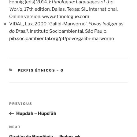
Fennig (eds) 2014.
Ethnologue: Languages of the
World
, 17th edition. Dallas, Texas: SIL International.
Online version:
www.ethnologue.com
VIDAL, Lux, 2000, ‘Galibi-Marworno’,
Povos Indígenas
do Brasil
, Instituto Socioambiental, São Paulo.
pib.socioambiental.org/pt/povo/galibi-marworno
CATEGORIES
PERFIS ÉTNICOS – G
Post
Previous
PREVIOUS
navigation
Post
Hupdah – Húpd’äh
Next
NEXT
Post
Gavião de Rondônia — Ikolen