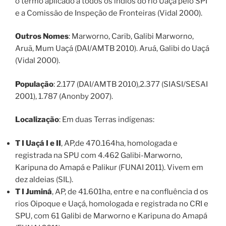
o termo aplicado a todos os índios do rio Uaçá pelo SPI
e a Comissão de Inspeção de Fronteiras (Vidal 2000).
Outros Nomes
: Marworno, Carib, Galibi Marworno,
Aruã, Mum Uaçá (DAI/AMTB 2010). Aruá, Galibi do Uaçá
(Vidal 2000).
População
: 2.177 (DAI/AMTB 2010),2.377 (SIASI/SESAI
2001), 1.787 (Anonby 2007).
Localização
: Em duas Terras indígenas:
T I Uaçá I e II
, AP,de 470.164ha, homologada e
registrada na SPU com 4.462 Galibi-Marworno,
Karipuna do Amapá e Palikur (FUNAI 2011). Vivem em
dez aldeias (SIL).
T I Juminá
, AP, de 41.601ha, entre e na confluência d os
rios Oipoque e Uaçá, homologada e registrada no CRI e
SPU, com 61 Galibi de Marworno e Karipuna do Amapá