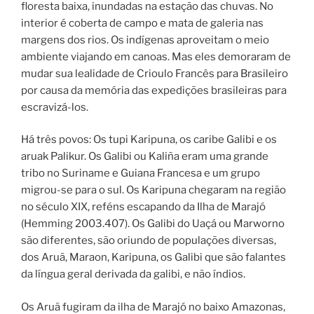
floresta baixa, inundadas na estação das chuvas. No
interior é coberta de campo e mata de galeria nas
margens dos rios. Os indígenas aproveitam o meio
ambiente viajando em canoas. Mas eles demoraram de
mudar sua lealidade de Crioulo Francês para Brasileiro
por causa da memória das expedições brasileiras para
escravizá-los.
Há três povos: Os tupi Karipuna, os caribe Galibi e os
aruak Palikur. Os Galibi ou Kaliña eram uma grande
tribo no Suriname e Guiana Francesa e um grupo
migrou-se para o sul. Os Karipuna chegaram na região
no século XIX, reféns escapando da Ilha de Marajó
(Hemming 2003.407). Os Galibi do Uaçá ou Marworno
são diferentes, são oriundo de populações diversas,
dos Aruã, Maraon, Karipuna, os Galibi que são falantes
da língua geral derivada da galibi, e não índios.
Os Aruã fugiram da ilha de Marajó no baixo Amazonas,