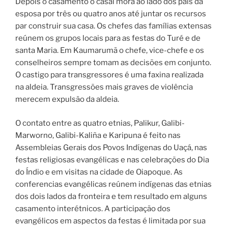
Depois o casamento o casal mora ao lado dos pais da
esposa por três ou quatro anos até juntar os recursos
par construir sua casa. Os chefes das famílias extensas
reúnem os grupos locais para as festas do Turé e de
santa Maria. Em Kaumarumã o chefe, vice-chefe e os
conselheiros sempre tomam as decisões em conjunto.
O castigo para transgressores é uma faxina realizada
na aldeia. Transgressões mais graves de violência
merecem expulsão da aldeia.
O contato entre as quatro etnias, Palikur, Galibi-
Marworno, Galibi-Kaliña e Karipuna é feito nas
Assembleias Gerais dos Povos Indígenas do Uaçá, nas
festas religiosas evangélicas e nas celebrações do Dia
do Índio e em visitas na cidade de Oiapoque. As
conferencias evangélicas reúnem indígenas das etnias
dos dois lados da fronteira e tem resultado em alguns
casamento interétnicos. A participação dos
evangélicos em aspectos da festas é limitada por sua