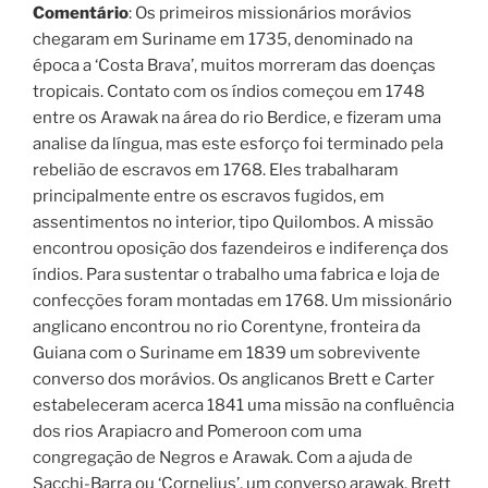
Comentário
: Os primeiros missionários morávios
chegaram em Suriname em 1735, denominado na
época a ‘Costa Brava’, muitos morreram das doenças
tropicais. Contato com os índios começou em 1748
entre os Arawak na área do rio Berdice, e fizeram uma
analise da língua, mas este esforço foi terminado pela
rebelião de escravos em 1768. Eles trabalharam
principalmente entre os escravos fugidos, em
assentimentos no interior, tipo Quilombos. A missão
encontrou oposição dos fazendeiros e indiferença dos
índios. Para sustentar o trabalho uma fabrica e loja de
confecções foram montadas em 1768. Um missionário
anglicano encontrou no rio Corentyne, fronteira da
Guiana com o Suriname em 1839 um sobrevivente
converso dos morávios. Os anglicanos Brett e Carter
estabeleceram acerca 1841 uma missão na confluência
dos rios Arapiacro and Pomeroon com uma
congregação de Negros e Arawak. Com a ajuda de
Sacchi-Barra ou ‘Cornelius’, um converso arawak, Brett