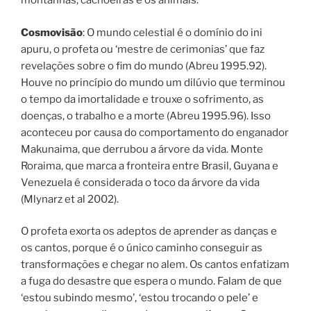
montanhas, cachoeiras e os animais.
Cosmovisão
: O mundo celestial é o domínio do ini
apuru, o profeta ou ‘mestre de cerimonias’ que faz
revelações sobre o fim do mundo (Abreu 1995.92).
Houve no princípio do mundo um dilúvio que terminou
o tempo da imortalidade e trouxe o sofrimento, as
doenças, o trabalho e a morte (Abreu 1995.96). Isso
aconteceu por causa do comportamento do enganador
Makunaima, que derrubou a árvore da vida. Monte
Roraima, que marca a fronteira entre Brasil, Guyana e
Venezuela é considerada o toco da árvore da vida
(Mlynarz et al 2002).
O profeta exorta os adeptos de aprender as danças e
os cantos, porque é o único caminho conseguir as
transformações e chegar no alem. Os cantos enfatizam
a fuga do desastre que espera o mundo. Falam de que
‘estou subindo mesmo’, ‘estou trocando o pele’ e