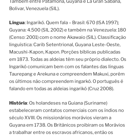
Também entre Patamona, Guyana e La Gran Sabana,
Bolivar, Venezuela (SIL).
Língua
: Ingarikó. Quem fala – Brasil: 670 (ISA 1997);
Guyana: 4.500 (SIL 2002) e também na Venezuela: 180
(Censo: 2001) com o nome Akawaio (SIL). Classificação
linguística: Carib Setentrional, Guyana Leste-Oeste,
Macushi-Kapon, Kapon. Porções bíblicas publicadas
em 1873. Todas as aldeias têm seu próprio dialecto. Os
Ingarikó comunicam bem com os falantes das línguas
Taurepang e Arekuna e compreendem Makuxi, porém
os últimos não compreendem ingarkó. O português é
falando em todas as aldeias ingarikó (Cruz 2008).
História
: Os holandeses na Guiana (Suriname)
estabeleceram contatos comerciais com os índios no
século XVIII. Os missionários morávios vieram a
Guyana em 1738. Os Britânicos proibiram os Morávios
a trabalhar entre os escravos africanos, então os