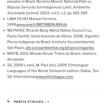
peoples in Brazil. Roraima Mount: National Park vs.
Raposa-Serra do Sol Indigenous Land’,
Ambiente
Sociedade
[online]. 2003, vol.5, n.2, pp. 165-189.
LIMA FILHO, Manuel Ferreira,
1999,
www.arar.fr/BBTRIBOKARAJA
MLYNARZ, Ricardo Burg, Maria Odileiz Sousa Cruz,
Paulo Santilli, Stela Azevedo de Abreu, 2008, ‘Ingarikó’,
Povos Indígenas do Brasil, Instituto Socioambiental,
São Paulo,
pib.socioambiental.org/pt/povo/ingariko.
MNTB, 2010, Missão Novas Tribos do Brasil, relatório
da equipe.
SIL 2009: Lewis, M. Paul (ed.), 2009.
Ethnologue:
Languages of the World
, Sixteenth edition. Dallas, Tex.:
SIL International.
www.ethnologue.com.
CATEGORIES
PERFIS ÉTNICOS – I