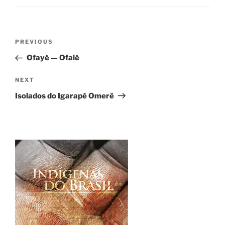
Post
Previous
PREVIOUS
navigation
Post
Ofayé — Ofaié
Next
NEXT
Post
Isolados do Igarapé Omerê