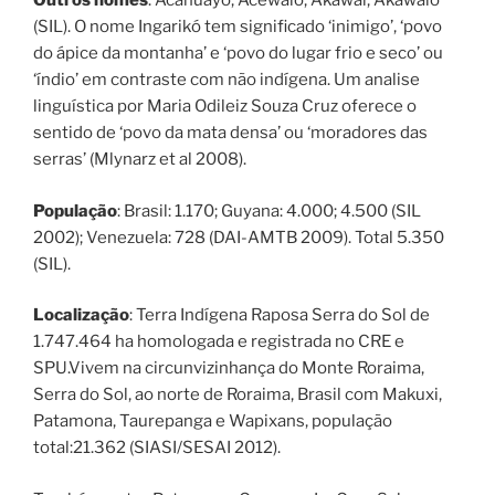
Outros nomes
: Acahuayo, Acewaio, Akawai, Akawaio
(SIL). O nome Ingarikó tem significado ‘inimigo’, ‘povo
do ápice da montanha’ e ‘povo do lugar frio e seco’ ou
‘índio’ em contraste com não indígena. Um analise
linguística por Maria Odileiz Souza Cruz oferece o
sentido de ‘povo da mata densa’ ou ‘moradores das
serras’ (Mlynarz et al 2008).
População
: Brasil: 1.170; Guyana: 4.000; 4.500 (SIL
2002); Venezuela: 728 (DAI-AMTB 2009). Total 5.350
(SIL).
Localização
: Terra Indígena Raposa Serra do Sol de
1.747.464 ha homologada e registrada no CRE e
SPU.Vivem na circunvizinhança do Monte Roraima,
Serra do Sol, ao norte de Roraima, Brasil com Makuxi,
Patamona, Taurepanga e Wapixans, população
total:21.362 (SIASI/SESAI 2012).