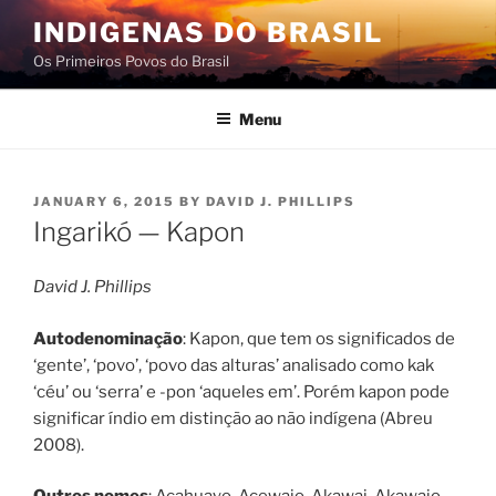
Skip
INDIGENAS DO BRASIL
to
Os Primeiros Povos do Brasil
content
Menu
POSTED
JANUARY 6, 2015
BY
DAVID J. PHILLIPS
ON
Ingarikó — Kapon
David J. Phillips
Autodenominação
: Kapon, que tem os significados de
‘gente’, ‘povo’, ‘povo das alturas’ analisado como kak
‘céu’ ou ‘serra’ e -pon ‘aqueles em’. Porém kapon pode
significar índio em distinção ao não indígena (Abreu
2008).