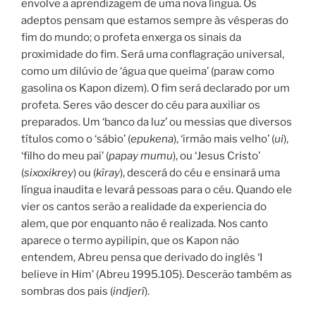
envolve a aprendizagem de uma nova língua. Os
adeptos pensam que estamos sempre às vésperas do
fim do mundo; o profeta enxerga os sinais da
proximidade do fim. Será uma conflagração universal,
como um dilúvio de ‘água que queima’ (paraw como
gasolina os Kapon dizem). O fim será declarado por um
profeta. Seres vão descer do céu para auxiliar os
preparados. Um ‘banco da luz’ ou messias que diversos
títulos como o ‘sábio’ (
epukena
), ‘irmão mais velho’ (
ui
),
‘filho do meu pai’ (
papay mumu
), ou ‘Jesus Cristo’
(
sixoxikrey
) ou (
kîray
), descerá do céu e ensinará uma
língua inaudita e levará pessoas para o céu. Quando ele
vier os cantos serão a realidade da experiencia do
alem, que por enquanto não é realizada. Nos canto
aparece o termo aypilipin, que os Kapon não
entendem, Abreu pensa que derivado do inglês ‘I
believe in Him’ (Abreu 1995.105). Descerão também as
sombras dos pais (
indjerî
).