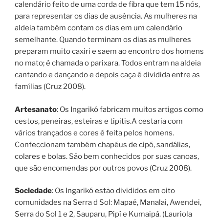
calendário feito de uma corda de fibra que tem 15 nós,
para representar os dias de ausência. As mulheres na
aldeia também contam os dias em um calendário
semelhante. Quando terminam os dias as mulheres
preparam muito caxiri e saem ao encontro dos homens
no mato; é chamada o parixara. Todos entram na aldeia
cantando e dançando e depois caça é dividida entre as
famílias (Cruz 2008).
Artesanato
: Os Ingarikó fabricam muitos artigos como
cestos, peneiras, esteiras e tipitis.A cestaria com
vários trançados e cores é feita pelos homens.
Confeccionam também chapéus de cipó, sandálias,
colares e bolas. São bem conhecidos por suas canoas,
que são encomendas por outros povos (Cruz 2008).
Sociedade
: Os Ingarikó estão divididos em oito
comunidades na Serra d Sol: Mapaé, Manalai, Awendei,
Serra do Sol 1 e 2, Sauparu, Pipí e Kumaipá. (Lauriola