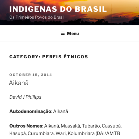
Skip
INDIGENAS DO BRASIL
to
Os Primeiros Povos do Brasil
content
Menu
CATEGORY:
PERFIS ÉTNICOS
POSTED
OCTOBER 15, 2014
ON
Aikanã
David J Phillips
Autodenominação
: Aikanã
Outros Nomes
: Aikanã, Massaká, Tubarão, Cassupá,
Kasupá, Curumbiara, Wari, Kolumbriara (DAI/AMTB