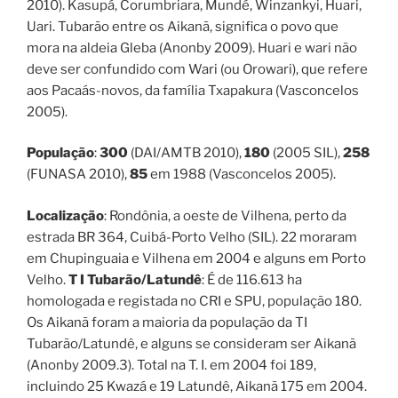
2010). Kasupá, Corumbriara, Mundé, Winzankyi, Huari,
Uari. Tubarão entre os Aikanã, significa o povo que
mora na aldeia Gleba (Anonby 2009). Huari e wari não
deve ser confundido com Wari (ou Orowari), que refere
aos Pacaás-novos, da família Txapakura (Vasconcelos
2005).
População
:
300
(DAI/AMTB 2010),
180
(2005 SIL),
258
(FUNASA 2010),
85
em 1988 (Vasconcelos 2005).
Localização
: Rondônia, a oeste de Vilhena, perto da
estrada BR 364, Cuibá-Porto Velho (SIL). 22 moraram
em Chupinguaia e Vilhena em 2004 e alguns em Porto
Velho.
T I Tubarão/Latundê
: É de 116.613 ha
homologada e registada no CRI e SPU, população 180.
Os Aikanã foram a maioria da população da TI
Tubarão/Latundê, e alguns se consideram ser Aikanã
(Anonby 2009.3). Total na T. I. em 2004 foi 189,
incluindo 25 Kwazá e 19 Latundê, Aikanã 175 em 2004.