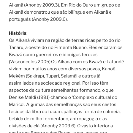
Aikanã (Anonby 2009.3). Em Rio do Ouro um grupo de
Aikanã demonstrou que são bilíngue em Aikanã e
português (Anonby 2009.6).
História
:
Os Aikanã viviam na região de terras ricas perto do rio
Tanaru, a oeste do rio Pimenta Bueno. Eles encaram os
Kwazá como guerreiros e inimigos ferozes
(Vasconcelos 2005).Os Aikanã com os Kwazá e Latundê
viviam por muitos anos com diversos povos, Kanoê,
Mekém (Sakirap), Tuparí, Salamãi e outros já
assimilados na sociedade regional. Por isso têm
aspectos de cultura semelhantes formando, o que
Denise Maldi (1991) chamou o ‘Complexo cultural do
Marico’. Algumas das semelhanças são seus cestos
tecidos da fibra do tucum, palhoças forma de colmeia,
bebida de milho fermentado, antropagogia e as
divisões de clã (Anonby 2009.6). O vasto interior a
oeste dos Bororo e dos Paresi, e seu povos, era