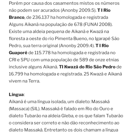
Porém por causa dos casamentos mistos os números
não podem ser acurados (Anonby 2009.5).
T I Rio
Branco
, de 236.137 ha homologada e registrada
Alguns Aikanã na população de 678 (FUNAI 2008).
Existe uma aldeia pequena de Aikanã e Kwazá na
floresta a oeste do rio Pimenta Bueno, no Igarapé São
Pedro, sua terra original (Anonby 2009.4).
T I Rio
Guaporé
de 115.778 ha homologada e registrada no
CRI e SPU com uma população de 589 de onze etnias
inclusive alguns Aikanã.
TI Kwazá do Rio São Pedro
de
16.799 ha homologada e registrada. 25 Kwazá e Aikanã
vivem na Terra.
Língua
:
Aikanã é uma língua isolada, um dialeto: Massaká
(Massaca) (SIL). Massaká é falado em Rio do Ouro e
dialeto Tubarão na aldeia Gleba, e os que falam Tubarão
o considera ser correto e não dão reconhecimento ao
dialeto Massaká. Entretanto os dois chamam a língua