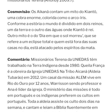
missionários Terena (Anonby 2009.7).
Cosmovisão
: Os Aikanã contam um mito do Kiantô,
uma cobra enorme, colorida como o arco-íris.
Conforme a estória o mundo é dividido em dois reinos,
um da terra e o outro das águas onde Kiantô é rei.
Outro mito é o do ‘Dia em que o sol morreu’, que se
refere a um eclipse total e quem está fora das suas
casas no dia, está atacado pelos espíritos da mata.
Comentário
: Missionários Terena da UNIEDAS têm
trabalhado na Terra Indígena desde 1980. Queila França
é a obreira da Igreja UNIEDAS Na Tribo Aicanã (Aldeia
Tubarão) em 2012. Um casal da missão ALEM vive em
Rio do Ouro por 12 anos, Warrisson sendo professor e
Ana é líder da igreja. O ministério das missões é todo
em português e os indígenas preferem os cultos em
português. Toda a aldeia assiste os culto dois dias na
semana, e cantam e leiam a Bíblia fluentemente em