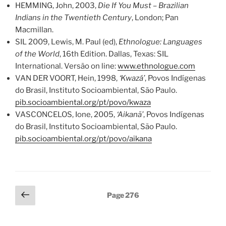
HEMMING, John, 2003,
Die If You Must – Brazilian
Indians in the Twentieth Century
, London; Pan
Macmillan.
SIL 2009, Lewis, M. Paul (ed),
Ethnologue: Languages
of the World
, 16th Edition. Dallas, Texas: SIL
International. Versão on line:
www.ethnologue.com
VAN DER VOORT, Hein, 1998,
‘Kwazá’
, Povos Indígenas
do Brasil, Instituto Socioambiental, São Paulo.
pib.socioambiental.org/pt/povo/kwaza
VASCONCELOS, Ione, 2005,
‘Aikanã’
, Povos Indígenas
do Brasil, Instituto Socioambiental, São Paulo.
pib.socioambiental.org/pt/povo/aikana
Posts
Previous
Page
276
page
navigation