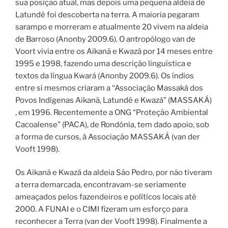
sua posição atual, mas depois uma pequena aldeia de
Latundê foi descoberta na terra. A maioria pegaram
sarampo e morreram e atualmente 20 vivem na aldeia
de Barroso (Anonby 2009.6). O antropólogo van de
Voort vivia entre os Aikanã e Kwazá por 14 meses entre
1995 e 1998, fazendo uma descrição linguística e
textos da língua Kwará (Anonby 2009.6). Os índios
entre si mesmos criaram a “Associação Massaká dos
Povos Indígenas Aikanã, Latundê e Kwazá” (MASSAKÁ)
‚ em 1996. Recentemente a ONG “Proteção Ambiental
Cacoalense” (PACA), de Rondônia, tem dado apoio, sob
a forma de cursos, à Associação MASSAKÁ (van der
Vooft 1998).
Os Aikanã e Kwazá da aldeia São Pedro, por não tiveram
a terra demarcada, encontravam-se seriamente
ameaçados pelos fazendeiros e políticos locais até
2000. A FUNAI e o CIMI fizeram um esforço para
reconhecer a Terra (van der Vooft 1998). Finalmente a