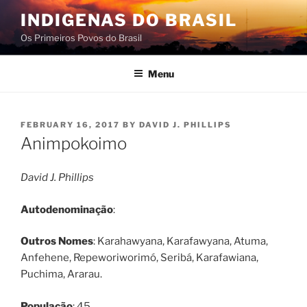
Skip
INDIGENAS DO BRASIL
to
Os Primeiros Povos do Brasil
content
Menu
POSTED
FEBRUARY 16, 2017
BY
DAVID J. PHILLIPS
ON
Animpokoimo
David J. Phillips
Autodenominação
:
Outros Nomes
: Karahawyana, Karafawyana, Atuma,
Anfehene, Repeworiworimó, Seribá, Karafawiana,
Puchima, Ararau.
População
: 45.