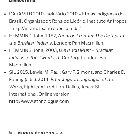
DAI/AMTB 2010, ‘Relatório 2010 – Etnias Indígenas do
Brasil’, Organizador: Ronaldo Lidório, Instituto Antropos
–
http://instituto.antropos.com.br/
HEMMING, John, 1987,
Amazon Frontier-The Defeat of
the Brazilian Indians,
London: Pan Macmillan.
HEMMING, John, 2003,
Die If You Must – Brazilian
Indians in the Twentieth Century
, London; Pan
Macmillan.
SIL 2015, Lewis, M. Paul, Gary F. Simons, and Charles D.
Fennig (eds.). 2014.
Ethnologue: Languages of the
World
, Eighteenth edition. Dallas, Texas: SIL
International. Online version:
http://www.ethnologue.com
CATEGORIES
PERFIS ÉTNICOS – A