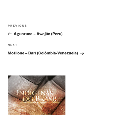
Post
Previous
PREVIOUS
navigation
Post
Aguaruna – Awajún (Peru)
Next
NEXT
Post
Motilone – Barí (Colômbia-Venezuela)