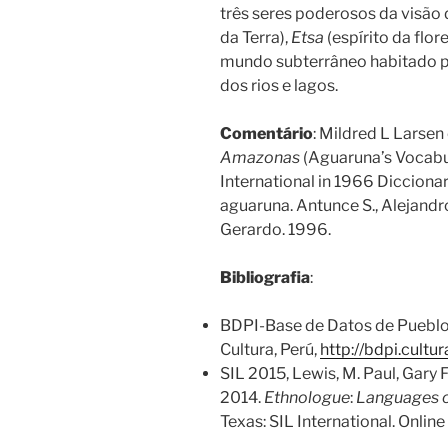
três seres poderosos da visã
da Terra),
Etsa
(espírito da flor
mundo subterrâneo habitado 
dos rios e lagos.
Comentário
: Mildred L Larse
Amazonas
(Aguaruna’s Vocabu
International in 1966 Diccionar
aguaruna. Antunce S., Alejandro
Gerardo. 1996.
Bibliografia
:
BDPI-Base de Datos de Pueblos 
Cultura, Perú,
http://bdpi.cult
SIL 2015, Lewis, M. Paul, Gary F
2014.
Ethnologue
:
Languages o
Texas: SIL International. Online