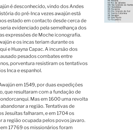
wajún é desconhecido, vindo dos Andes
istória do pré-Inca vezes awajún está
os estado em contacto desde cerca de
 seria evidenciado pela semelhança dos
s expressões de Moche iconografia.
wajún e os incas teriam durante os
qui e Huayna Capac. A incursão dos
r causado pesados combates entre
nos, porventura resistiram os tentativos
os Inca e espanhol.
Awajún em 1549, por duas expedições
o, que resultaram com a fundação de
 Condorcanqui. Mas em 1600 uma revolta
 abandonar a região. Tentativas de
s Jesuítas falharam, e em 1704 os
r a região ocupada pelos povos javaro.
 em 17769 os missionários foram