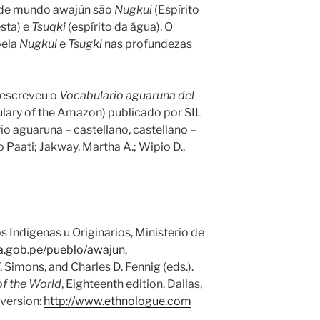
o de mundo awajún são
Nugkui
(Espírito
esta) e
Tsuqki
(espírito da água). O
pela
Nugkui
e
Tsugki
nas profundezas
n escreveu o
Vocabulario aguaruna del
lary of the Amazon) publicado por SIL
io aguaruna – castellano, castellano –
 Paati; Jakway, Martha A.; Wipio D.,
Indígenas u Originarios, Ministerio de
ura.gob.pe/pueblo/awajun
,
. Simons, and Charles D. Fennig (eds.).
f the World
, Eighteenth edition. Dallas,
 version:
http://www.ethnologue.com