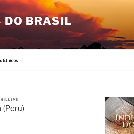
 DO BRASIL
is Étnicos
PHILLIPS
 (Peru)