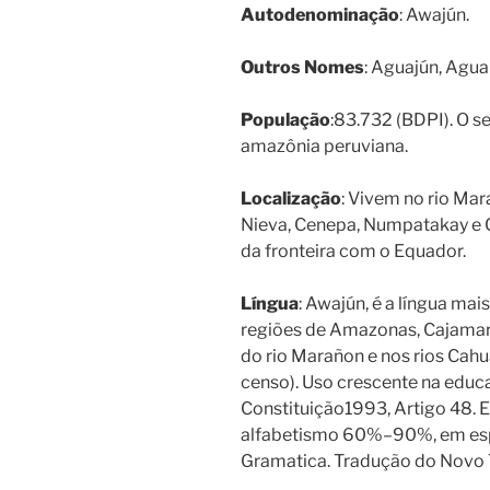
Autodenominação
: Awajún.
Outros Nomes
: Aguajún, Agua
População
:83.732 (BDPI). O 
amazônia peruviana.
Localização
: Vivem no rio Mar
Nieva, Cenepa, Numpatakay e Ch
da fronteira com o Equador.
Língua
: Awajún, é a língua mai
regiões de Amazonas, Cajamarc
do rio Marañon e nos rios Cah
censo). Uso crescente na educ
Constituição1993, Artigo 48. E
alfabetismo 60%–90%, em esp
Gramatica. Tradução do Novo 