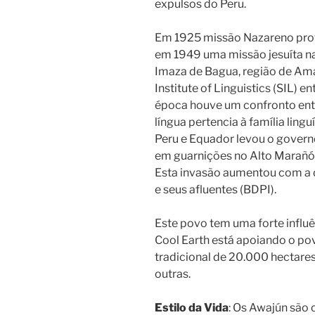
expulsos do Peru.
Em 1925 missão Nazareno prote
em 1949 uma missão jesuíta na 
Imaza de Bagua, região de Am
Institute of Linguistics (SIL) e
época houve um confronto ent
língua pertencia à família lingu
Peru e Equador levou o govern
em guarnições no Alto Marañón
Esta invasão aumentou com a 
e seus afluentes (BDPI).
Este povo tem uma forte influê
Cool Earth está apoiando o pov
tradicional de 20.000 hectares
outras.
Estilo da Vida
: Os Awajún são