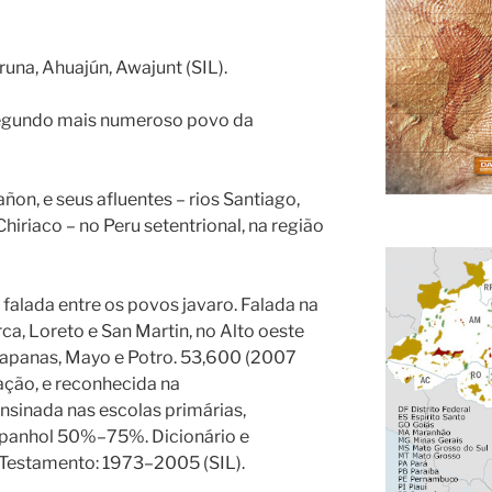
runa, Ahuajún, Awajunt (SIL).
segundo mais numeroso povo da
añon, e seus afluentes – rios Santiago,
iriaco – no Peru setentrional, na região
s falada entre os povos javaro. Falada na
a, Loreto e San Martin, no Alto oeste
uapanas, Mayo e Potro. 53,600 (2007
ação, e reconhecida na
nsinada nas escolas primárias,
anhol 50%–75%. Dicionário e
Testamento: 1973–2005 (SIL).