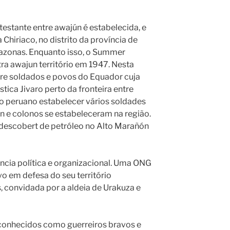
stante entre awajún é estabelecida, e
Chiriaco, no distrito da província de
azonas. Enquanto isso, o Summer
ntra awajun território em 1947. Nesta
re soldados e povos do Equador cuja
ística Jivaro perto da fronteira entre
o peruano estabelecer vários soldades
 e colonos se estabeleceram na região.
descobert de petróleo no Alto Marañón
ncia política e organizacional. Uma ONG
o em defesa do seu território
, convidada por a aldeia de Urakuza e
 conhecidos como guerreiros bravos e