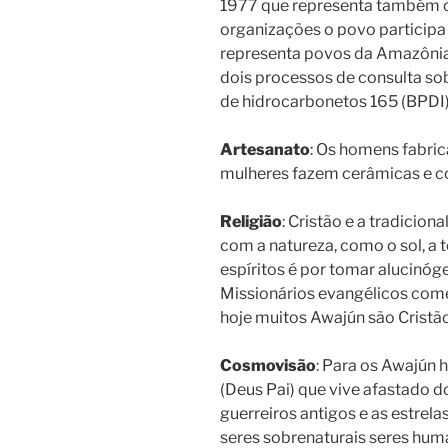
1977 que representa também o
organizações o povo particip
representa povos da Amazônia.
dois processos de consulta so
de hidrocarbonetos 165 (BPDI)
Artesanato
: Os homens fabric
mulheres fazem cerâmicas e c
Religião
: Cristão e a tradicion
com a natureza, como o sol, a 
espíritos é por tomar alucin
Missionários evangélicos come
hoje muitos Awajún são Cristão
Cosmovisão
: Para os Awajún 
(Deus Pai) que vive afastado 
guerreiros antigos e as estrelas
seres sobrenaturais seres huma