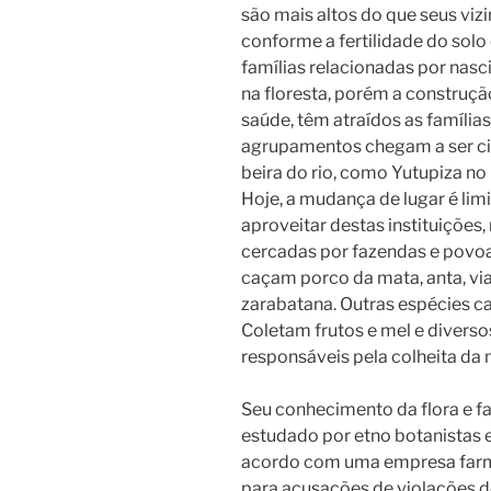
são mais altos do que seus v
conforme a fertilidade do solo
famílias relacionadas por na
na floresta, porém a construçã
saúde, têm atraídos as famílias
agrupamentos chegam a ser cid
beira do rio, como Yutupiza no 
Hoje, a mudança de lugar é li
aproveitar destas instituições
cercadas por fazendas e povo
caçam porco da mata, anta, vi
zarabatana. Outras espécies caç
Coletam frutos e mel e diverso
responsáveis pela colheita da
Seu conhecimento da flora e fa
estudado por etno botanistas 
acordo com uma empresa farm
para acusações de violações do