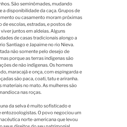
izinhos. São seminômades, mudando
 e a disponibilidade da caça. Grupos de
scimento ou casamento moram próximas
o de escolas, estradas, e postos de
 viver juntos em aldeias. Alguns
ades de casas tradicionais alongo a
rio Santiago e Japaime no rio Nieva.
mitada não somente pelo desejo de
, mas porque as terras indígenas são
ações de não indígenas. Os homens
ado, maracajá e onça, com espingarda e
adas são paca, coati, tatu e ariranha.
s materiais no mato. As mulheres são
 mandioca nas roças.
una da selva é muito sofisticado e
e entozoologistas. O povo negociou um
acêutica norte-americana que levou
 seus direitos do seu patrimonial