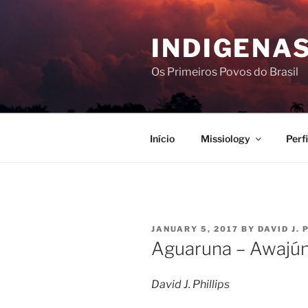
Skip
to
INDIGENAS
content
Os Primeiros Povos do Brasil
Início
Missiology
Perf
POSTED
JANUARY 5, 2017
BY
DAVID J. 
ON
Aguaruna – Awajún
David J. Phillips