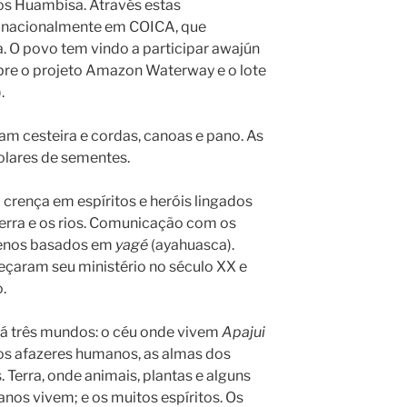
s Huambisa. Através estas
a nacionalmente em COICA, que
 O povo tem vindo a participar awajún
bre o projeto Amazon Waterway e o lote
.
am cesteira e cordas, canoas e pano. As
olares de sementes.
al crença em espíritos e heróis lingados
terra e os rios. Comunicação com os
ógenos basados em
yagé
(ayahuasca).
çaram seu ministério no século XX e
.
há três mundos: o céu onde vivem
Apajui
dos afazeres humanos, as almas dos
. Terra, onde animais, plantas e alguns
nos vivem; e os muitos espíritos. Os