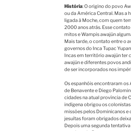
História
: O origino do povo A
ou da América Central. Mas a h
ligada à Moche, com quem tem
2000 anos atrás. Esse contato
mitos e Wampis awajún alguma
Mais tarde, o contato entre o a
governos do Inca Tupac Yupan
Incas em território awajún te
awajún e diferentes povos andi
de ser incorporados nos impéri
Os espanhóis encontraram os 
de Benavente e Diego Palomin
cidades na atual província de
indígena obrigou os colonistas
missões pelos Dominicanos e o
jesuítas foram obrigados deixa
Depois uma segunda tentativa