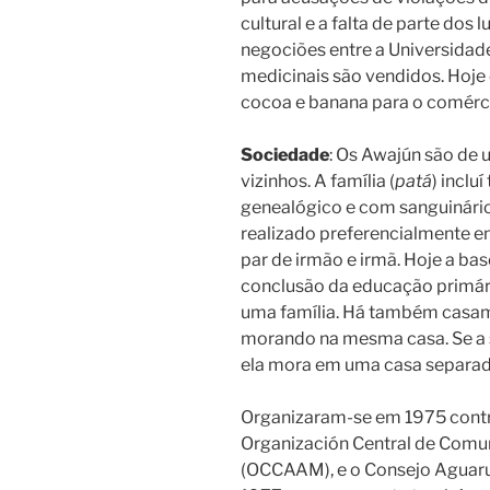
cultural e a falta de parte dos l
negociões entre a Universida
medicinais são vendidos. Hoje 
cocoa e banana para o comércio 
Sociedade
: Os Awajún são de 
vizinhos. A família (
patá
) inclu
genealógico e com sanguinário
realizado preferencialmente 
par de irmão e irmã. Hoje a ba
conclusão da educação primário
uma família. Há também casam
morando na mesma casa. Se a 
ela mora em uma casa separada
Organizaram-se em 1975 contra
Organización Central de Comu
(OCCAAM), e o Consejo Aguar