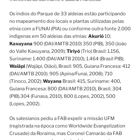
Os índios do Parque de 33 aldeias estão participando
no mapeamento dos locais e plantas utilizadas pelas
etnia com a FUNAI (PIA) ou conforme outra fonte 2.000
indígenas em 50 aldeias das etnias:
Akurió
10;
Kaxuyana
900 (DAI/AMTB 2010) 350 (PIB), 350 (João
do Valle Kaxuyana, 2009);
Tiriyó
(Trio) Brasil: 1.156,
Suriname: 1.400 (DAI/AMTB 2010), 1.464 (Brasil PIB);
Waiãpi
(Wajãpi, Oiãoi), Brasil: 905, Guiana Francesa: 412
(DAI/AMTB 2010). 905 (Apina/Funai, 2008); 710
(Tinoco, 2002);
Wayana
Brasil: 415, Suriname: 400,
Guiana Francesa: 800 (DAI/AMTB 2010), Brasil; 304
(PIB).304 (Funasa, 2010), 800 (Lopes, 2002), 500
(Lopes, 2002).
Os salesianos pediu a FAB expelir a missão UFM
(registrada na época como Worldwide Evangelization
Crusade) da Roraima, mas Coronel Camarão da FAB