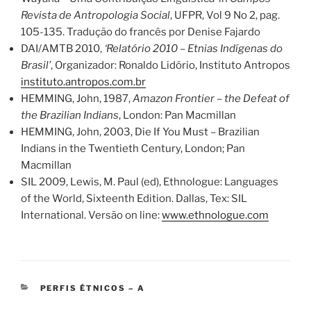
Revista de Antropologia Social
, UFPR, Vol 9 No 2, pag.
105-135. Tradução do francês por Denise Fajardo
DAI/AMTB 2010,
‘Relatório 2010 – Etnias Indígenas do
Brasil’
, Organizador: Ronaldo Lidório, Instituto Antropos
instituto.antropos.com.br
HEMMING, John, 1987,
Amazon Frontier – the Defeat of
the Brazilian Indians
, London: Pan Macmillan
HEMMING, John, 2003, Die If You Must – Brazilian
Indians in the Twentieth Century, London; Pan
Macmillan
SIL 2009, Lewis, M. Paul (ed), Ethnologue: Languages
of the World, Sixteenth Edition. Dallas, Tex: SIL
International. Versão on line:
www.ethnologue.com
CATEGORIES
PERFIS ÉTNICOS – A