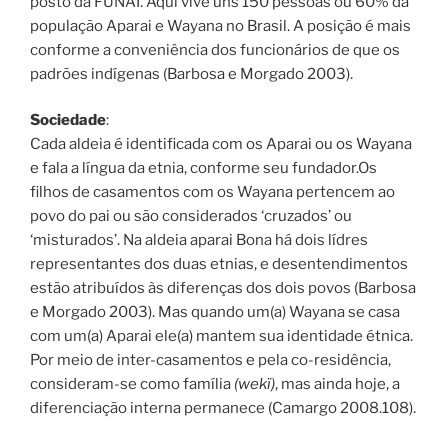
posto da FUNAI. Aqui vive uns 150 pessoas ou 60% da
população Aparai e Wayana no Brasil. A posição é mais
conforme a conveniência dos funcionários de que os
padrões indígenas (Barbosa e Morgado 2003).
Sociedade
:
Cada aldeia é identificada com os Aparai ou os Wayana
e fala a língua da etnia, conforme seu fundador.Os
filhos de casamentos com os Wayana pertencem ao
povo do pai ou são considerados ‘cruzados’ ou
‘misturados’. Na aldeia aparai Bona há dois lídres
representantes dos duas etnias, e desentendimentos
estão atribuídos às diferenças dos dois povos (Barbosa
e Morgado 2003). Mas quando um(a) Wayana se casa
com um(a) Aparai ele(a) mantem sua identidade étnica.
Por meio de inter-casamentos e pela co-residência,
consideram-se como família
(wekï)
, mas ainda hoje, a
diferenciação interna permanece (Camargo 2008.108).