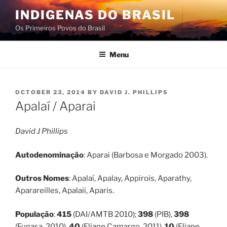
Skip
INDIGENAS DO BRASIL
to
Os Primeiros Povos do Brasil
content
Menu
POSTED
OCTOBER 23, 2014
BY
DAVID J. PHILLIPS
ON
Apalaí / Aparai
David J Phillips
Autodenominação
: Aparai (Barbosa e Morgado 2003).
Outros Nomes
: Apalaí, Apalay, Appirois, Aparathy,
Aparareilles, Apalaii, Aparis.
População
:
415
(DAI/AMTB 2010);
398
(PIB),
398
(Funasa, 2010),
40
(Eliane Camargo, 2011),
10
(Eliane