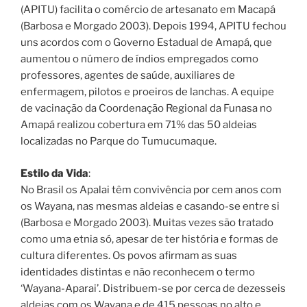
(APITU) facilita o comércio de artesanato em Macapá
(Barbosa e Morgado 2003). Depois 1994, APITU fechou
uns acordos com o Governo Estadual de Amapá, que
aumentou o número de índios empregados como
professores, agentes de saúde, auxiliares de
enfermagem, pilotos e proeiros de lanchas. A equipe
de vacinação da Coordenação Regional da Funasa no
Amapá realizou cobertura em 71% das 50 aldeias
localizadas no Parque do Tumucumaque.
Estilo da Vida
:
No Brasil os Apalai têm convivência por cem anos com
os Wayana, nas mesmas aldeias e casando-se entre si
(Barbosa e Morgado 2003). Muitas vezes são tratado
como uma etnia só, apesar de ter história e formas de
cultura diferentes. Os povos afirmam as suas
identidades distintas e não reconhecem o termo
‘Wayana-Aparai’. Distribuem-se por cerca de dezesseis
aldeias com os Wayana e de 415 pessoas no alto e