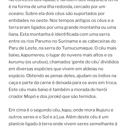
é na forma de uma ilha redonda, cercado por um
oceano. Sobre ela dois céus são suportados por
entidades no oeste. Nos tempos antigos os céus e a
terra eram ligados por uma grande montanha ou uma
liana. Esta montanha é identificada com uma serra
entre os rios Parumo no Suriname e as cabeceiras do
Paru de Leste, na serra do Tumucumaque. O céu mais
baixo,
kapumereu
, o lugar do nuvens mais altos e os
kurumu
(os urubus), chamados ‘gente do céu’ divididos
em diversas espécies que vivem em aldeias no
espácio. Obtendo as penas deles, ajudam os índios na
caça e parte da carne é deixada para os aves em troca.
Este céu mais baixo é também a morada do herói
criador
Mopó
e dos
jorokó
que são temidos.
Em cima é o segundo céu,
kapu
, onde mora
Ikujuru
e
outros seres e o Sol e a Lua. Além deste céu é um
planície ligado à terra onde vivem seres semelhante à