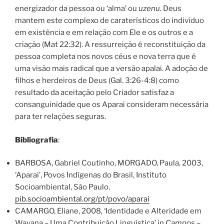
energizador da pessoa ou ‘alma’ ou
uzenu
. Deus
mantem este complexo de caraterísticos do indivíduo
em existência e em relação com Ele e os outros e a
criação (Mat 22:32). A ressurreição é reconstituição da
pessoa completa nos novos céus e nova terra que é
uma visão mais radical que a versão apalai. A adoção de
filhos e herdeiros de Deus (Gal. 3:26-4:8) como
resultado da aceitação pelo Criador satisfaz a
consanguinidade que os Aparai consideram necessária
para ter relações seguras.
Bibliografia
:
BARBOSA, Gabriel Coutinho, MORGADO, Paula, 2003,
‘Aparai’, Povos Indígenas do Brasil, Instituto
Socioambiental, São Paulo.
pib.socioambiental.org/pt/povo/aparai
CAMARGO, Eliane, 2008, ‘Identidade e Alteridade em
Wayana – Uma Contribuição Linguística’ in
Campos –