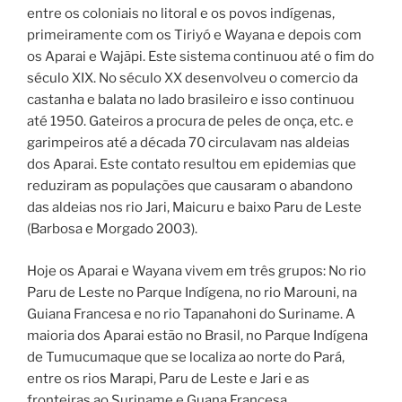
entre os coloniais no litoral e os povos indígenas,
primeiramente com os Tiriyó e Wayana e depois com
os Aparai e Wajãpi. Este sistema continuou até o fim do
século XIX. No século XX desenvolveu o comercio da
castanha e balata no lado brasileiro e isso continuou
até 1950. Gateiros a procura de peles de onça, etc. e
garimpeiros até a década 70 circulavam nas aldeias
dos Aparai. Este contato resultou em epidemias que
reduziram as populações que causaram o abandono
das aldeias nos rio Jari, Maicuru e baixo Paru de Leste
(Barbosa e Morgado 2003).
Hoje os Aparai e Wayana vivem em três grupos: No rio
Paru de Leste no Parque Indígena, no rio Marouni, na
Guiana Francesa e no rio Tapanahoni do Suriname. A
maioria dos Aparai estão no Brasil, no Parque Indígena
de Tumucumaque que se localiza ao norte do Pará,
entre os rios Marapi, Paru de Leste e Jari e as
fronteiras ao Suriname e Guana Francesa.