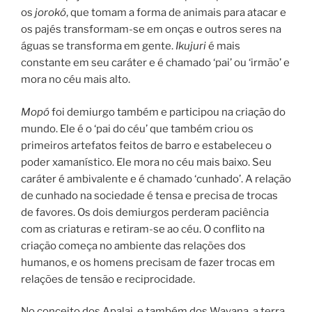
os
jorokó
, que tomam a forma de animais para atacar e
os pajés transformam-se em onças e outros seres na
águas se transforma em gente.
Ikujuri
é mais
constante em seu caráter e é chamado ‘pai’ ou ‘irmão’ e
mora no céu mais alto.
Mopó
foi demiurgo também e participou na criação do
mundo. Ele é o ‘pai do céu’ que também criou os
primeiros artefatos feitos de barro e estabeleceu o
poder xamanístico. Ele mora no céu mais baixo. Seu
caráter é ambivalente e é chamado ‘cunhado’. A relação
de cunhado na sociedade é tensa e precisa de trocas
de favores. Os dois demiurgos perderam paciência
com as criaturas e retiram-se ao céu. O conflito na
criação começa no ambiente das relações dos
humanos, e os homens precisam de fazer trocas em
relações de tensão e reciprocidade.
No conceito dos Apalai, e também dos Wayana, a terra