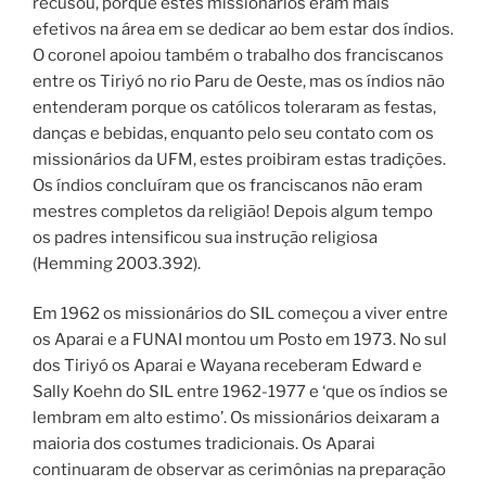
recusou, porque estes missionários eram mais
efetivos na área em se dedicar ao bem estar dos índios.
O coronel apoiou também o trabalho dos franciscanos
entre os Tiriyó no rio Paru de Oeste, mas os índios não
entenderam porque os católicos toleraram as festas,
danças e bebidas, enquanto pelo seu contato com os
missionários da UFM, estes proibiram estas tradições.
Os índios concluíram que os franciscanos não eram
mestres completos da religião! Depois algum tempo
os padres intensificou sua instrução religiosa
(Hemming 2003.392).
Em 1962 os missionários do SIL começou a viver entre
os Aparai e a FUNAI montou um Posto em 1973. No sul
dos Tiriyó os Aparai e Wayana receberam Edward e
Sally Koehn do SIL entre 1962-1977 e ‘que os índios se
lembram em alto estimo’. Os missionários deixaram a
maioria dos costumes tradicionais. Os Aparai
continuaram de observar as cerimônias na preparação