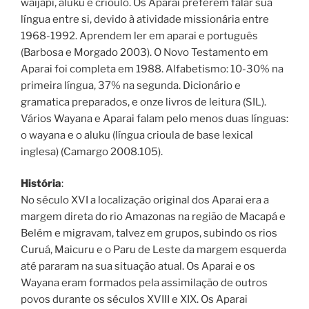
waijãpi, aluku e crioulo. Os Aparai preferem falar sua
língua entre si, devido à atividade missionária entre
1968-1992. Aprendem ler em aparai e português
(Barbosa e Morgado 2003). O Novo Testamento em
Aparai foi completa em 1988. Alfabetismo: 10-30% na
primeira língua, 37% na segunda. Dicionário e
gramatica preparados, e onze livros de leitura (SIL).
Vários Wayana e Aparai falam pelo menos duas línguas:
o wayana e o aluku (língua crioula de base lexical
inglesa) (Camargo 2008.105).
História
:
No século XVI a localização original dos Aparai era a
margem direta do rio Amazonas na região de Macapá e
Belém e migravam, talvez em grupos, subindo os rios
Curuá, Maicuru e o Paru de Leste da margem esquerda
até pararam na sua situação atual. Os Aparai e os
Wayana eram formados pela assimilação de outros
povos durante os séculos XVIII e XIX. Os Aparai