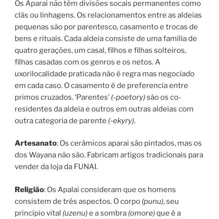
Os Aparai não têm divisões socais permanentes como
clãs ou linhagens. Os relacionamentos entre as aldeias
pequenas são por parentesco, casamento e trocas de
bens e rituais. Cada aldeia consiste de uma família de
quatro gerações, um casal, filhos e filhas solteiros,
filhas casadas com os genros e os netos. A
uxorilocalidade praticada não é regra mas negociado
em cada caso. O casamento é de preferencia entre
primos cruzados. ‘Parentes’
(-poetory)
são os co-
residentes da aldeia e outros em outras aldeias com
outra categoria de parente
(-ekyry)
.
Artesanato
: Os cerâmicos aparai são pintados, mas os
dos Wayana não são. Fabricam artigos tradicionais para
vender da loja da FUNAI.
Religião
: Os Apalai consideram que os homens
consistem de três aspectos. O corpo
(punu)
, seu
princípio vital
(uzenu)
e a sombra
(omore)
que é a