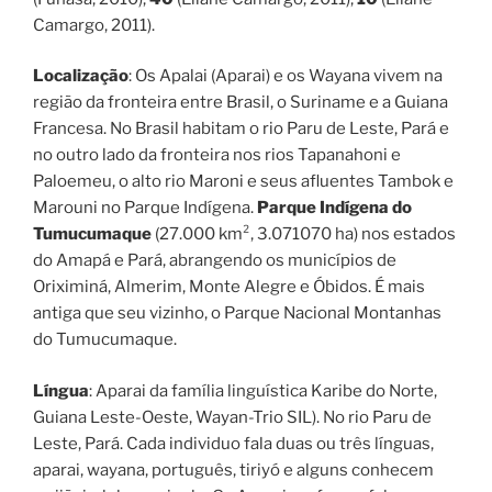
Camargo, 2011).
Localização
: Os Apalai (Aparai) e os Wayana vivem na
região da fronteira entre Brasil, o Suriname e a Guiana
Francesa. No Brasil habitam o rio Paru de Leste, Pará e
no outro lado da fronteira nos rios Tapanahoni e
Paloemeu, o alto rio Maroni e seus afluentes Tambok e
Marouni no Parque Indígena.
Parque Indígena do
Tumucumaque
(27.000 km², 3.071070 ha) nos estados
do Amapá e Pará, abrangendo os municípios de
Oriximiná, Almerim, Monte Alegre e Óbidos. É mais
antiga que seu vizinho, o Parque Nacional Montanhas
do Tumucumaque.
Língua
: Aparai da família linguística Karibe do Norte,
Guiana Leste-Oeste, Wayan-Trio SIL). No rio Paru de
Leste, Pará. Cada individuo fala duas ou três línguas,
aparai, wayana, português, tiriyó e alguns conhecem