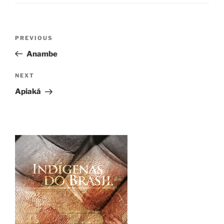
Post
Previous
PREVIOUS
navigation
Post
Anambe
Next
NEXT
Post
Apiaká