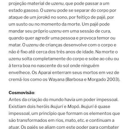
projeção material de
uzenu
, que pode passar a um
estado gasoso. O uzenu pode se separar do corpo por
ataque de um
jorokó
no sono, por feitiço de pajé, por
um susto ou no momento da morte. Um pajé pode
mandar seu próprio
uzenu
em uma sessão de cura,
quando quer agredir uma pessoa e provoca temor ou
matar. O
uzenu
de crianças desenvolve com o corpo e
não é fixo até cerca dos três anos de idade. Na morte o
uzenu
solta completamente do corpo e sobe ao céu ou
à terra boa no nascente do sol onde ninguém
envelhece. Os Aparai enterram seus mortos em vez de
cremá-los como os Wayana (Barbosa e Morgado 2003).
Cosmovisão
:
Antes da criação do mundo havia um poder impessoal.
Existiam dois heróis
Ikujuri
e
Mopó
.
Ikujuri
é quase
impessoal, um princípio que formam os elementos que
são transformados em rios, mato, etc. e continuam a
atuar. Os pajés se aliam com este poder para combater