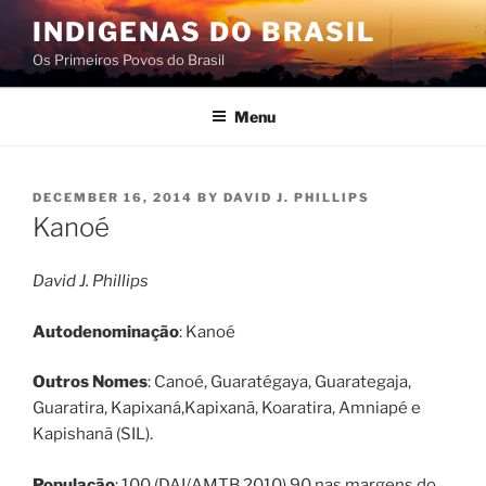
Skip
INDIGENAS DO BRASIL
to
Os Primeiros Povos do Brasil
content
Menu
POSTED
DECEMBER 16, 2014
BY
DAVID J. PHILLIPS
ON
Kanoé
David J. Phillips
Autodenominação
: Kanoé
Outros Nomes
: Canoé, Guaratégaya, Guarategaja,
Guaratira, Kapixaná,Kapixanã, Koaratira, Amniapé e
Kapishanã (SIL).
População
: 100 (DAI/AMTB 2010).90 nas margens do