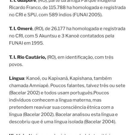
T. I. Guaporé
, (RO), parte da antiga Parque Indígena
Ricardo Franco, de 115.788 ha homologada e registrada
no CRI e SPU, com 589 índios (FUNAI 2005).
T. I. Omeré
, (RO), de 26.177 ha homologada e registrada
no CRI, com 5 Akuntsu e 3 Kanoê contatados pela
FUNAI em 1995.
T. I. Rio Cautário,
(RO), em identificação, com três
povos.
Língua
: Kanoé, ou Kapixaná, Kapishana, também
chamada Amniapé. Poucos falantes, talvez três ou sete
(Bacelar 2002) e todos usam português.Poucos
indivíduos conhecem a língua materna, mas
pretendem reavivar sua consciência étnica com a
língua (Bacelar 2002). Bacelar analisou esta língua e
descobriu que é uma língua isolada (Bacelar 2004).