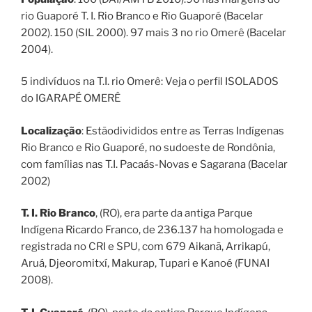
rio Guaporé T. I. Rio Branco e Rio Guaporé (Bacelar
2002). 150 (SIL 2000). 97 mais 3 no rio Omerê (Bacelar
2004).
5 indivíduos na T.I. rio Omerê: Veja o perfil ISOLADOS
do IGARAPÉ OMERÊ
Localização
: Estãodivididos entre as Terras Indígenas
Rio Branco e Rio Guaporé, no sudoeste de Rondônia,
com famílias nas T.I. Pacaás-Novas e Sagarana (Bacelar
2002)
T. I. Rio Branco
, (RO), era parte da antiga Parque
Indígena Ricardo Franco, de 236.137 ha homologada e
registrada no CRI e SPU, com 679 Aikanã, Arrikapú,
Aruá, Djeoromitxí, Makurap, Tupari e Kanoé (FUNAI
2008).