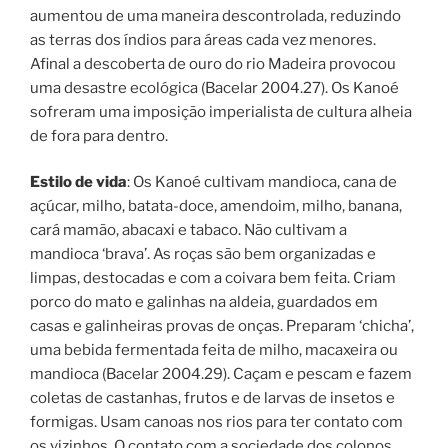
aumentou de uma maneira descontrolada, reduzindo
as terras dos índios para áreas cada vez menores.
Afinal a descoberta de ouro do rio Madeira provocou
uma desastre ecológica (Bacelar 2004.27). Os Kanoé
sofreram uma imposição imperialista de cultura alheia
de fora para dentro.
Estilo de vida
: Os Kanoé cultivam mandioca, cana de
açúcar, milho, batata-doce, amendoim, milho, banana,
cará mamão, abacaxi e tabaco. Não cultivam a
mandioca ‘brava’. As roças são bem organizadas e
limpas, destocadas e com a coivara bem feita. Criam
porco do mato e galinhas na aldeia, guardados em
casas e galinheiras provas de onças. Preparam ‘chicha’,
uma bebida fermentada feita de milho, macaxeira ou
mandioca (Bacelar 2004.29). Caçam e pescam e fazem
coletas de castanhas, frutos e de larvas de insetos e
formigas. Usam canoas nos rios para ter contato com
os vizinhos. O contato com a sociedade dos colonos