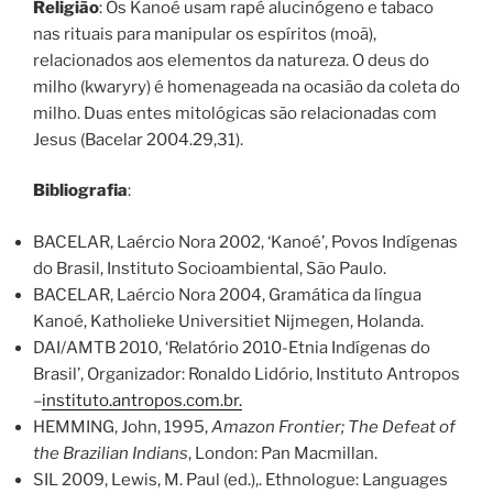
Religião
: Os Kanoé usam rapé alucinógeno e tabaco
nas rituais para manipular os espíritos (moã),
relacionados aos elementos da natureza. O deus do
milho (kwaryry) é homenageada na ocasião da coleta do
milho. Duas entes mitológicas são relacionadas com
Jesus (Bacelar 2004.29,31).
Bibliografia
:
BACELAR, Laércio Nora 2002, ‘Kanoé’, Povos Indígenas
do Brasil, Instituto Socioambiental, São Paulo.
BACELAR, Laércio Nora 2004, Gramática da língua
Kanoé, Katholieke Universitiet Nijmegen, Holanda.
DAI/AMTB 2010, ‘Relatório 2010-Etnia Indígenas do
Brasil’, Organizador: Ronaldo Lidório, Instituto Antropos
–
instituto.antropos.com.br.
HEMMING, John, 1995,
Amazon Frontier; The Defeat of
the Brazilian Indians
, London: Pan Macmillan.
SIL 2009, Lewis, M. Paul (ed.),. Ethnologue: Languages