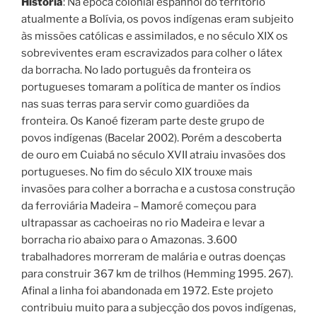
História
: Na época colonial espanhol do território
atualmente a Bolívia, os povos indígenas eram subjeito
às missões católicas e assimilados, e no século XIX os
sobreviventes eram escravizados para colher o látex
da borracha. No lado português da fronteira os
portugueses tomaram a política de manter os índios
nas suas terras para servir como guardiões da
fronteira. Os Kanoé fizeram parte deste grupo de
povos indígenas (Bacelar 2002). Porém a descoberta
de ouro em Cuiabá no século XVII atraiu invasões dos
portugueses. No fim do século XIX trouxe mais
invasões para colher a borracha e a custosa construção
da ferroviária Madeira – Mamoré começou para
ultrapassar as cachoeiras no rio Madeira e levar a
borracha rio abaixo para o Amazonas. 3.600
trabalhadores morreram de malária e outras doenças
para construir 367 km de trilhos (Hemming 1995. 267).
Afinal a linha foi abandonada em 1972. Este projeto
contribuiu muito para a subjecção dos povos indígenas,