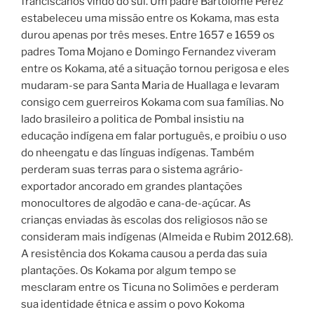
franciscanos vindo do sul. Um padre Bartolome Peréz
estabeleceu uma missão entre os Kokama, mas esta
durou apenas por três meses. Entre 1657 e 1659 os
padres Toma Mojano e Domingo Fernandez viveram
entre os Kokama, até a situação tornou perigosa e eles
mudaram-se para Santa Maria de Huallaga e levaram
consigo cem guerreiros Kokama com sua famílias. No
lado brasileiro a politica de Pombal insistiu na
educação indígena em falar português, e proibiu o uso
do nheengatu e das línguas indígenas. Também
perderam suas terras para o sistema agrário-
exportador ancorado em grandes plantações
monocultores de algodão e cana-de-açúcar. As
crianças enviadas às escolas dos religiosos não se
consideram mais indígenas (Almeida e Rubim 2012.68).
A resistência dos Kokama causou a perda das suia
plantações. Os Kokama por algum tempo se
mesclaram entre os Ticuna no Solimões e perderam
sua identidade étnica e assim o povo Kokoma