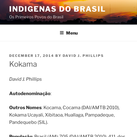
Skip
INDIGENAS DO BRASIL
to
Os Primeiros Povos do Brasil
content
Menu
POSTED
DECEMBER 17, 2014
BY
DAVID J. PHILLIPS
ON
Kokama
David J. Phillips
Autodenominação
:
Outros Nomes
: Kocama, Cocama (DAI/AMTB 2010),
Kokama Ucayali, Xibitaoa, Huallaga, Pampadeque,
Pandequebo (SIL).
População
: Brasil (AM): 705 (DAI/AMTB 2010), 411, dos