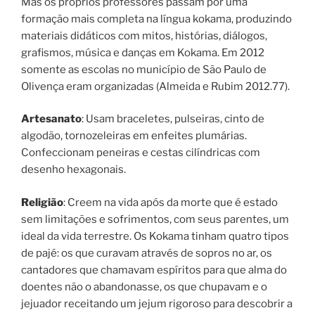
Mas os próprios professores passam por uma
formação mais completa na língua kokama, produzindo
materiais didáticos com mitos, histórias, diálogos,
grafismos, música e danças em Kokama. Em 2012
somente as escolas no município de São Paulo de
Olivença eram organizadas (Almeida e Rubim 2012.77).
Artesanato
: Usam braceletes, pulseiras, cinto de
algodão, tornozeleiras em enfeites plumárias.
Confeccionam peneiras e cestas cilíndricas com
desenho hexagonais.
Religião
: Creem na vida após da morte que é estado
sem limitações e sofrimentos, com seus parentes, um
ideal da vida terrestre. Os Kokama tinham quatro tipos
de pajé: os que curavam através de sopros no ar, os
cantadores que chamavam espíritos para que alma do
doentes não o abandonasse, os que chupavam e o
jejuador receitando um jejum rigoroso para descobrir a