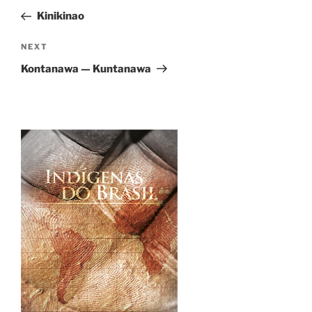
navigation
Post
Kinikinao
Next
NEXT
Post
Kontanawa — Kuntanawa