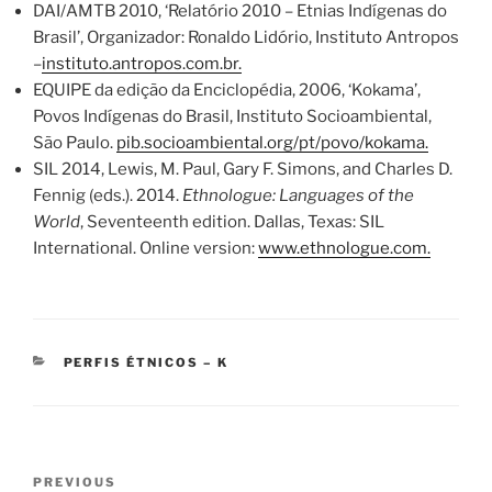
DAI/AMTB 2010, ‘Relatório 2010 – Etnias Indígenas do
Brasil’, Organizador: Ronaldo Lidório, Instituto Antropos
–
instituto.antropos.com.br.
EQUIPE da edição da Enciclopédia, 2006, ‘Kokama’,
Povos Indígenas do Brasil, Instituto Socioambiental,
São Paulo.
pib.socioambiental.org/pt/povo/kokama.
SIL 2014, Lewis, M. Paul, Gary F. Simons, and Charles D.
Fennig (eds.). 2014.
Ethnologue: Languages of the
World
, Seventeenth edition. Dallas, Texas: SIL
International. Online version:
www.ethnologue.com.
CATEGORIES
PERFIS ÉTNICOS – K
Post
Previous
PREVIOUS