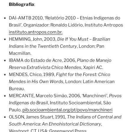
Bibliografia
:
DAI-AMTB 2010, ‘Relatório 2010 – Etnias Indígenas do
Brasil’, Organizador: Ronaldo Lidório, Instituto Antropos
instituto.antropos.com.br.
HEMMING, John, 2003,
Die If You Must – Brazilian
Indians in the Twentieth Century
, London; Pan
Macmillan.
IBAMA do Estado de Acre, 2006,
Plano de Manejo
Reserva Extrativista Chico Mendes
, Xapiri AC.
MENDES, Chico, 1989,
Fight for the Forest: Chico
Mendes in His Own Words
, London: Latin American
Bureau.
MERCANTE, Marcelo Simão, 2006, ‘Manchineri’,
Povos
Indígenas do Brasil
, Instituto Socioambiental, São
Paulo.
pib.socioambiental.org/pt/povo/manchineri
OLSON, James Stuart, 1991,
The Indians of Central and
South America: An Ehnohistorical Dictionary
,
Westport, CT, USA: Greenwood Press.