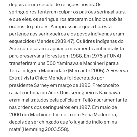
depois de um seculo de relações hostis. Os
seringueiros tentaram culpar os patrões seringalistas,
e que eles, os seringueiros atacaram os índios sob às
ordens do patrões. A impressão é que a floresta
pertence aos seringueiros e os povos indígenas eram
esquecidos (Mendes 1989.47). Os lídres indígenas do
Acre começaram a apoiar o movimento ambientalista
para preservar a floresta em 1988. Em 1975 a FUNAI
transferiram uns 500 Yaminawa e Machineri para a
Terra Indígena Mamoadate (Mercante 2006). A Reserva
Extrativista Chico Mendes foi decretado por
presidente Sarney em março de 1990. Preconceito
racial continua no Acre. Dois seringueiros Kaxinawá
eram mal tratados pela polícia em Feijó aparamentante
nas ordens dos seringueiros em 1997. Em maio de
2000 um Machineri foi morto em Sena Madureira,
depois de ser chingado que ‘o lugar do índio em na
mata'(Hemming 2003.558).