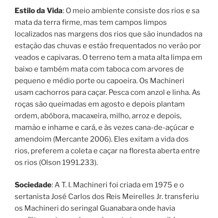
Estilo da Vida
: O meio ambiente consiste dos rios e sa
mata da terra firme, mas tem campos limpos
localizados nas margens dos rios que são inundados na
estação das chuvas e estão frequentados no verão por
veados e capivaras. O terreno tem a mata alta limpa em
baixo e também mata com taboca com arvores de
pequeno e médio porte ou capoeira. Os Machineri
usam cachorros para caçar. Pesca com anzol e linha. As
roças são queimadas em agosto e depois plantam
ordem, abóbora, macaxeira, milho, arroz e depois,
mamão e inhame e cará, e às vezes cana-de-açúcar e
amendoim (Mercante 2006). Eles exitam a vida dos
rios, preferem a coleta e caçar na floresta aberta entre
os rios (Olson 1991.233).
Sociedade
: A T. I. Machineri foi criada em 1975 e o
sertanista José Carlos dos Reis Meirelles Jr. transferiu
os Machineri do seringal Guanabara onde havia