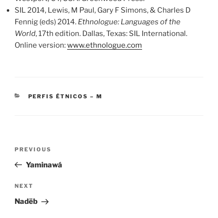
SIL 2014, Lewis, M Paul, Gary F Simons, & Charles D
Fennig (eds) 2014.
Ethnologue: Languages of the
World
, 17th edition. Dallas, Texas: SIL International.
Online version:
www.ethnologue.com
CATEGORIES
PERFIS ÉTNICOS – M
Post
Previous
PREVIOUS
navigation
Post
Yaminawá
Next
NEXT
Post
Nadëb