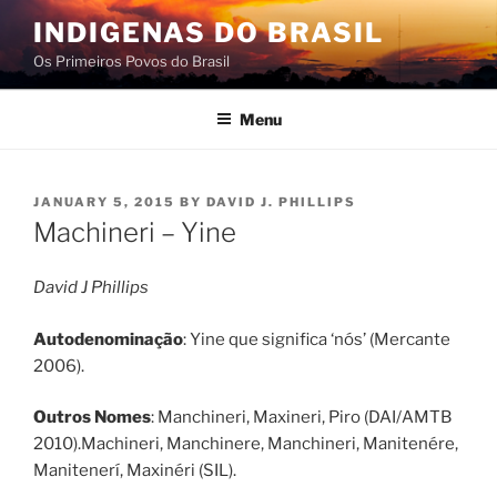
Skip
INDIGENAS DO BRASIL
to
Os Primeiros Povos do Brasil
content
Menu
POSTED
JANUARY 5, 2015
BY
DAVID J. PHILLIPS
ON
Machineri – Yine
David J Phillips
Autodenominação
: Yine que significa ‘nós’ (Mercante
2006).
Outros Nomes
: Manchineri, Maxineri, Piro (DAI/AMTB
2010).Machineri, Manchinere, Manchineri, Manitenére,
Manitenerí, Maxinéri (SIL).