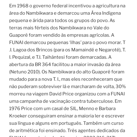
Em 1968 o governo federal incentivou a agricultura na
área do Nambikwara e demarcou uma Área Indígena
pequena e árida para todos os grupos do povo. As
terras mais férteis dos Nambikwara no Vale do
Guaporé foram vendido às empresas agrícolas. A
FUNAI demarcou pequenas ‘ilhas’ para o povo morar. T
.I. Lagoa dos Brincos (para os Mamaindé e Negaroté), T.
I. Pequizal, e T.I. Taihãntesi foram demarcadas. A
abertura da BR 364 facilitou a maior invasão da área
(Netuno 2010). Os Nambikwara do alto Guaporé foram
mudado para a nova T. I., mas eles reconheceram que
não puderam sobreviver lá e marcharam de volta, 30%
morreu na viagem David Price organizou com a FUNAI
uma campanha de vacinação contra tuberculose. Em
1976 Price com um casal de SIL, Menno e Barbara
Kroeker conseguiram ensinar a maioria ler e escrever
sua língua e alguns em português. Também um curso
de aritmética foi ensinado. Três agentes dedicados da