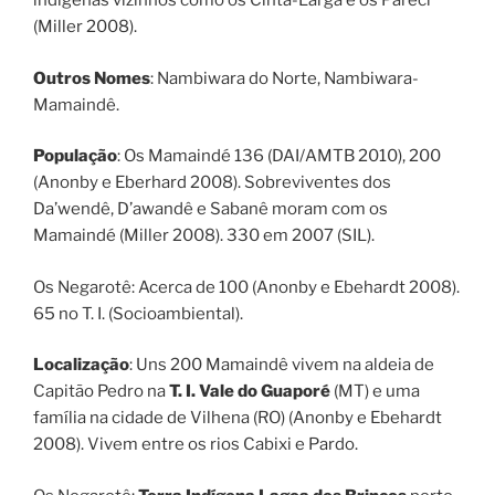
indígenas vizinhos como os Cinta-Larga e os Pareci
(Miller 2008).
Outros Nomes
: Nambiwara do Norte, Nambiwara-
Mamaindê.
População
: Os Mamaindé 136 (DAI/AMTB 2010), 200
(Anonby e Eberhard 2008). Sobreviventes dos
Da’wendê, D’awandê e Sabanê moram com os
Mamaindé (Miller 2008). 330 em 2007 (SIL).
Os Negarotê: Acerca de 100 (Anonby e Ebehardt 2008).
65 no T. I. (Socioambiental).
Localização
: Uns 200 Mamaindê vivem na aldeia de
Capitão Pedro na
T. I. Vale do Guaporé
(MT) e uma
família na cidade de Vilhena (RO) (Anonby e Ebehardt
2008). Vivem entre os rios Cabixi e Pardo.