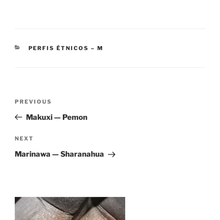
CATEGORIES
PERFIS ÉTNICOS – M
Post
Previous
PREVIOUS
navigation
Post
Makuxi — Pemon
Next
NEXT
Post
Marinawa — Sharanahua