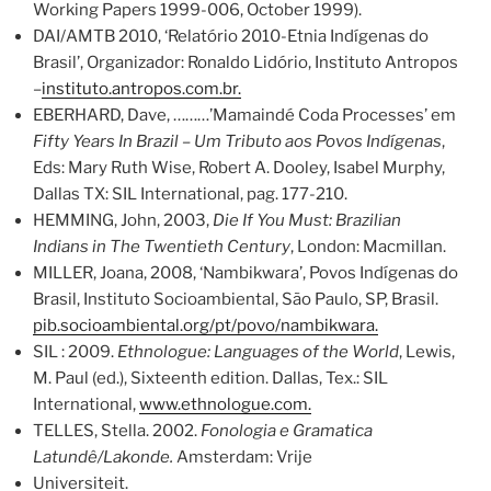
Working Papers 1999-006, October 1999).
DAI/AMTB 2010, ‘Relatório 2010-Etnia Indígenas do
Brasil’, Organizador: Ronaldo Lidório, Instituto Antropos
–
instituto.antropos.com.br.
EBERHARD, Dave, ………’Mamaindé Coda Processes’ em
Fifty Years In Brazil – Um Tributo aos Povos Indígenas
,
Eds: Mary Ruth Wise, Robert A. Dooley, Isabel Murphy,
Dallas TX: SIL International, pag. 177-210.
HEMMING, John, 2003,
Die If You Must: Brazilian
Indians in The Twentieth Century
, London: Macmillan.
MILLER, Joana, 2008, ‘Nambikwara’, Povos Indígenas do
Brasil, Instituto Socioambiental, São Paulo, SP, Brasil.
pib.socioambiental.org/pt/povo/nambikwara.
SIL : 2009.
Ethnologue: Languages of the World
, Lewis,
M. Paul (ed.), Sixteenth edition. Dallas, Tex.: SIL
International,
www.ethnologue.com.
TELLES, Stella. 2002.
Fonologia e Gramatica
Latundê/Lakonde.
Amsterdam: Vrije
Universiteit.