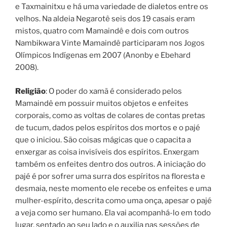
e Taxmainitxu e há uma variedade de dialetos entre os
velhos. Na aldeia Negarotê seis dos 19 casais eram
mistos, quatro com Mamaindê e dois com outros
Nambikwara Vinte Mamaindê participaram nos Jogos
Olímpicos Indígenas em 2007 (Anonby e Ebehard
2008).
Religião
: O poder do xamã é considerado pelos
Mamaindê em possuir muitos objetos e enfeites
corporais, como as voltas de colares de contas pretas
de tucum, dados pelos espíritos dos mortos e o pajé
que o iniciou. São coisas mágicas que o capacita a
enxergar as coisa invisíveis dos espíritos. Enxergam
também os enfeites dentro dos outros. A iniciação do
pajé é por sofrer uma surra dos espíritos na floresta e
desmaia, neste momento ele recebe os enfeites e uma
mulher-espírito, descrita como uma onça, apesar o pajé
a veja como ser humano. Ela vai acompanhá-lo em todo
lugar, sentado ao seu lado e o auxilia nas sessões de