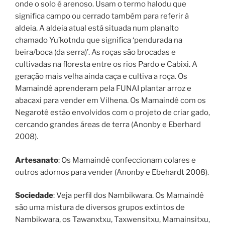
onde o solo é arenoso. Usam o termo halodu que
significa campo ou cerrado também para referir à
aldeia. A aldeia atual está situada num planalto
chamado Yu’kotndu que significa ‘pendurada na
beira/boca (da serra)’. As roças são brocadas e
cultivadas na floresta entre os rios Pardo e Cabixi. A
geração mais velha ainda caça e cultiva a roça. Os
Mamaindê aprenderam pela FUNAI plantar arroz e
abacaxi para vender em Vilhena. Os Mamaindê com os
Negarotê estão envolvidos com o projeto de criar gado,
cercando grandes áreas de terra (Anonby e Eberhard
2008).
Artesanato
: Os Mamaindê confeccionam colares e
outros adornos para vender (Anonby e Ebehardt 2008).
Sociedade
: Veja perfil dos Nambikwara. Os Mamaindê
são uma mistura de diversos grupos extintos de
Nambikwara, os Tawanxtxu, Taxwensitxu, Mamainsitxu,