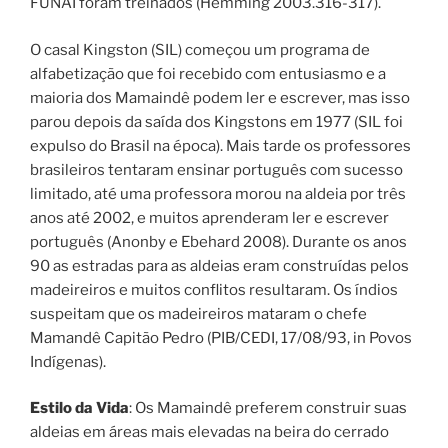
FUNAI foram treinados (Hemming 2003.316-317).
O casal Kingston (SIL) começou um programa de
alfabetização que foi recebido com entusiasmo e a
maioria dos Mamaindê podem ler e escrever, mas isso
parou depois da saída dos Kingstons em 1977 (SIL foi
expulso do Brasil na época). Mais tarde os professores
brasileiros tentaram ensinar português com sucesso
limitado, até uma professora morou na aldeia por três
anos até 2002, e muitos aprenderam ler e escrever
português (Anonby e Ebehard 2008). Durante os anos
90 as estradas para as aldeias eram construídas pelos
madeireiros e muitos conflitos resultaram. Os índios
suspeitam que os madeireiros mataram o chefe
Mamandê Capitão Pedro (PIB/CEDI, 17/08/93, in Povos
Indígenas).
Estilo da Vida
: Os Mamaindê preferem construir suas
aldeias em áreas mais elevadas na beira do cerrado