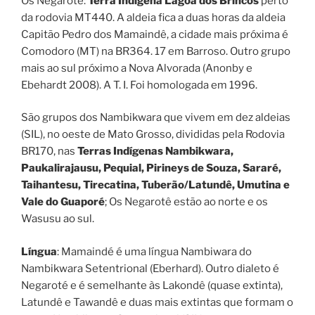
Os Negarotê:
Terra Indígena Lagoa dos Brincos
perto
da rodovia MT440. A aldeia fica a duas horas da aldeia
Capitão Pedro dos Mamaindê, a cidade mais próxima é
Comodoro (MT) na BR364. 17 em Barroso. Outro grupo
mais ao sul próximo a Nova Alvorada (Anonby e
Ebehardt 2008). A T. I. Foi homologada em 1996.
São grupos dos Nambikwara que vivem em dez aldeias
(SIL), no oeste de Mato Grosso, divididas pela Rodovia
BR170, nas
Terras Indígenas Nambikwara,
Paukalirajausu, Pequial, Pirineys de Souza, Sararé,
Taihantesu, Tirecatina, Tuberão/Latundê, Umutina e
Vale do Guaporé
; Os Negarotê estão ao norte e os
Wasusu ao sul.
Língua
: Mamaindé é uma língua Nambiwara do
Nambikwara Setentrional (Eberhard). Outro dialeto é
Negaroté e é semelhante às Lakondê (quase extinta),
Latundê e Tawandê e duas mais extintas que formam o