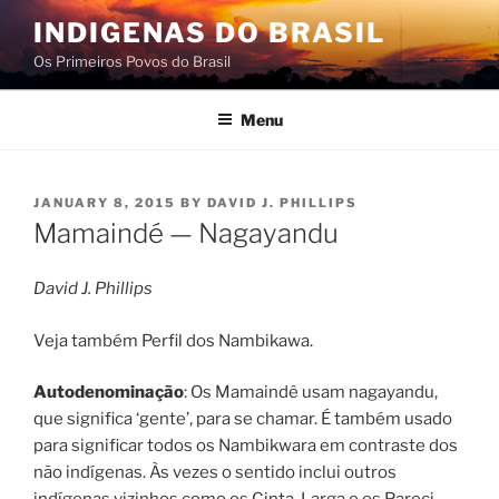
Skip
INDIGENAS DO BRASIL
to
Os Primeiros Povos do Brasil
content
Menu
POSTED
JANUARY 8, 2015
BY
DAVID J. PHILLIPS
ON
Mamaindé — Nagayandu
David J. Phillips
Veja também Perfil dos Nambikawa.
Autodenominação
: Os Mamaindê usam nagayandu,
que significa ‘gente’, para se chamar. É também usado
para significar todos os Nambikwara em contraste dos
não indígenas. Às vezes o sentido inclui outros