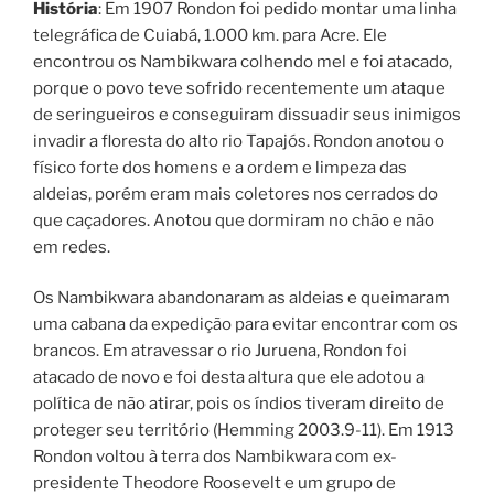
História
: Em 1907 Rondon foi pedido montar uma linha
telegráfica de Cuiabá, 1.000 km. para Acre. Ele
encontrou os Nambikwara colhendo mel e foi atacado,
porque o povo teve sofrido recentemente um ataque
de seringueiros e conseguiram dissuadir seus inimigos
invadir a floresta do alto rio Tapajós. Rondon anotou o
físico forte dos homens e a ordem e limpeza das
aldeias, porém eram mais coletores nos cerrados do
que caçadores. Anotou que dormiram no chão e não
em redes.
Os Nambikwara abandonaram as aldeias e queimaram
uma cabana da expedição para evitar encontrar com os
brancos. Em atravessar o rio Juruena, Rondon foi
atacado de novo e foi desta altura que ele adotou a
política de não atirar, pois os índios tiveram direito de
proteger seu território (Hemming 2003.9-11). Em 1913
Rondon voltou à terra dos Nambikwara com ex-
presidente Theodore Roosevelt e um grupo de