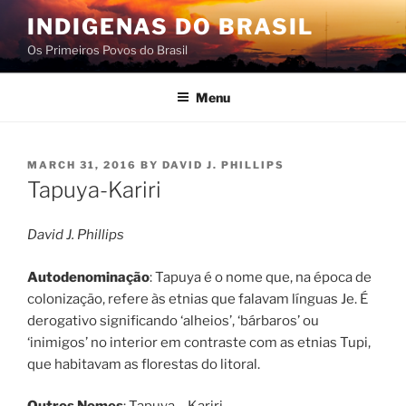
Skip
INDIGENAS DO BRASIL
to
Os Primeiros Povos do Brasil
content
Menu
POSTED
MARCH 31, 2016
BY
DAVID J. PHILLIPS
ON
Tapuya-Kariri
David J. Phillips
Autodenominação
: Tapuya é o nome que, na época de
colonização, refere às etnias que falavam línguas Je. É
derogativo significando ‘alheios’, ‘bárbaros’ ou
‘inimigos’ no interior em contraste com as etnias Tupi,
que habitavam as florestas do litoral.