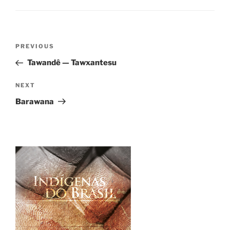
Post
Previous
PREVIOUS
navigation
Post
Tawandê — Tawxantesu
Next
NEXT
Post
Barawana