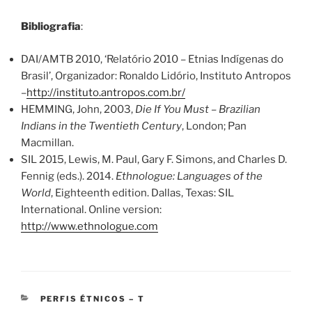
Bibliografia
:
DAI/AMTB 2010, ‘Relatório 2010 – Etnias Indígenas do
Brasil’, Organizador: Ronaldo Lidório, Instituto Antropos
–
http://instituto.antropos.com.br/
HEMMING, John, 2003,
Die If You Must – Brazilian
Indians in the Twentieth Century
, London; Pan
Macmillan.
SIL 2015, Lewis, M. Paul, Gary F. Simons, and Charles D.
Fennig (eds.). 2014.
Ethnologue: Languages of the
World
, Eighteenth edition. Dallas, Texas: SIL
International. Online version:
http://www.ethnologue.com
CATEGORIES
PERFIS ÉTNICOS – T