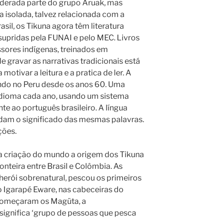
iderada parte do grupo Aruak, mas
 isolada, talvez relacionada com a
rasil, os Tikuna agora têm literatura
s supridas pela FUNAI e pelo MEC. Livros
ssores indígenas, treinados em
e gravar as narrativas tradicionais está
motivar a leitura e a pratica de ler. A
endo no Peru desde os anos 60. Uma
 idioma cada ano, usando um sistema
te ao português brasileiro. A língua
dam o significado das mesmas palavras.
ções.
a criação do mundo a origem dos Tikuna
ronteira entre Brasil e Colômbia. As
herói sobrenatural, pescou os primeiros
 Igarapé Eware, nas cabeceiras do
começaram os Magüta, a
ignifica ‘grupo de pessoas que pesca