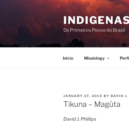
Skip
to
INDIGENAS
content
Os Primeiros Povos do Brasil
Início
Missiology
Perf
POSTED
JANUARY 27, 2015
BY
DAVID J.
ON
Tikuna – Magüta
David J. Phillips