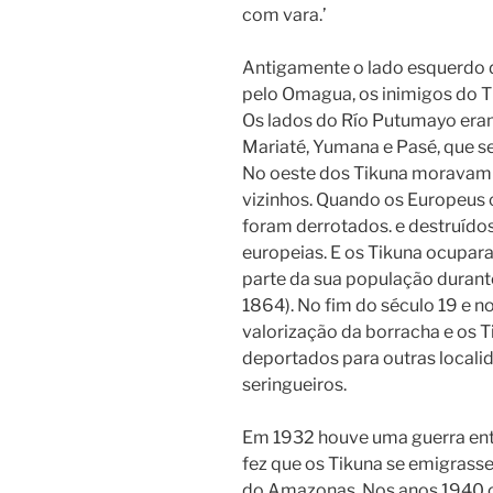
com vara.’
Antigamente o lado esquerdo
pelo Omagua, os inimigos do T
Os lados do Río Putumayo era
Mariaté, Yumana e Pasé, que se
No oeste dos Tikuna moravam 
vizinhos. Quando os Europeus
foram derrotados. e destruídos
europeias. E os Tikuna ocupara
parte da sua população durante
1864). No fim do século 19 e 
valorização da borracha e os T
deportados para outras localid
seringueiros.
Em 1932 houve uma guerra ent
fez que os Tikuna se emigrasse
do Amazonas. Nos anos 1940 o