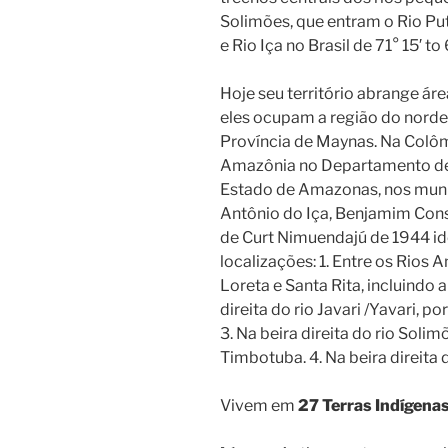
Solimões, que entram o Rio Put
e Rio Iça no Brasil de 71° 15′ to
Hoje seu território abrange ár
eles ocupam a região do norde
Província de Maynas. Na Colôm
Amazônia no Departamento de
Estado de Amazonas, nos munic
Antônio do Iça, Benjamim Cons
de Curt Nimuendajú de 1944 ide
localizações: 1. Entre os Rios 
Loreta e Santa Rita, incluindo 
direita do rio Javari /Yavari, po
3. Na beira direita do rio Solim
Timbotuba. 4. Na beira direita d
Vivem em
27 Terras Indígena