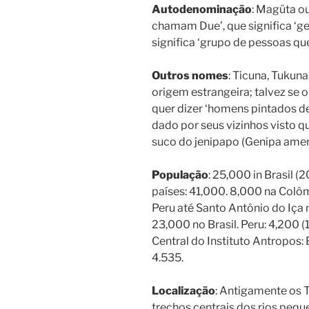
Autodenominação
: Magüta ou
chamam Due’, que significa ‘ge
significa ‘grupo de pessoas qu
Outros nomes
: Ticuna, Tukun
origem estrangeira; talvez se o
quer dizer ‘homens pintados de 
dado por seus vizinhos visto 
suco do jenipapo (Genipa amer
População
: 25,000 in Brasil 
países: 41,000. 8,000 na Colô
Peru até Santo Antônio do Iça 
23,000 no Brasil. Peru: 4,200 
Central do Instituto Antropos: 
4.535.
Localização
: Antigamente os 
trechos centrais dos rios pe