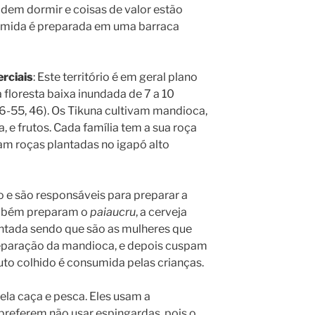
odem dormir e coisas de valor estão
omida é preparada em uma barraca
rciais
: Este território é em geral plano
 floresta baixa inundada de 7 a 10
6-55, 46). Os Tikuna cultivam mandioca,
a, e frutos. Cada família tem a sua roça
am roças plantadas no igapó alto
o e são responsáveis para preparar a
ambém preparam o
paiaucru
, a cerveja
ntada sendo que são as mulheres que
reparação da mandioca, e depois cuspam
ruto colhido é consumida pelas crianças.
la caça e pesca. Eles usam a
 preferem não usar espingardas, pois o