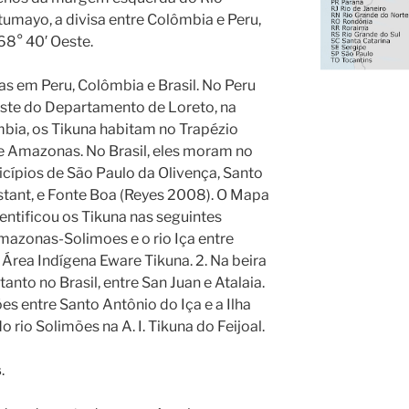
umayo, a divisa entre Colômbia e Peru,
 68° 40′ Oeste.
eas em Peru, Colômbia e Brasil. No Peru
ste do Departamento de Loreto, na
bia, os Tikuna habitam no Trapézio
 Amazonas. No Brasil, eles moram no
ípios de São Paulo da Olivença, Santo
tant, e Fonte Boa (Reyes 2008). O Mapa
ntificou os Tikuna nas seguintes
Amazonas-Solimoes e o rio Iça entre
a Área Indígena Eware Tikuna. 2. Na beira
rtanto no Brasil, entre San Juan e Atalaia.
ões entre Santo Antônio do Iça e a Ilha
o rio Solimões na A. I. Tikuna do Feijoal.
s
.