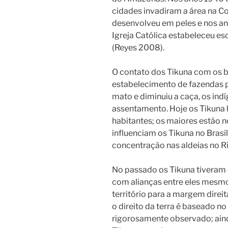
cidades invadiram a área na C
desenvolveu em peles e nos ani
Igreja Católica estabeleceu es
(Reyes 2008).
O contato dos Tikuna com os 
estabelecimento de fazendas p
mato e diminuiu a caça, os in
assentamento. Hoje os Tikuna 
habitantes; os maiores estão no
influenciam os Tikuna no Brasi
concentração nas aldeias no R
No passado os Tikuna tiveram 
com alianças entre eles mesmo
território para a margem dire
o direito da terra é baseado n
rigorosamente observado; ain