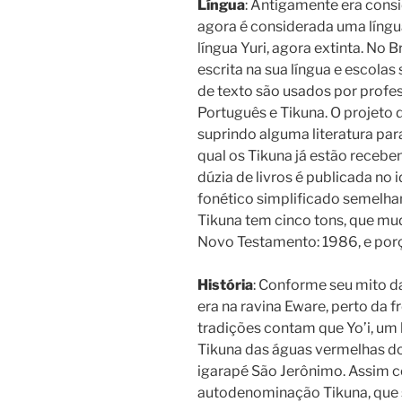
Língua
: Antigamente era cons
agora é considerada uma língua
língua Yuri, agora extinta. No B
escrita na sua língua e escola
de texto são usados por profe
Português e Tikuna. O projeto d
suprindo alguma literatura para 
qual os Tikuna já estão receb
dúzia de livros é publicada no
fonético simplificado semelhan
Tikuna tem cinco tons, que mu
Novo Testamento: 1986, e por
História
: Conforme seu mito d
era na ravina Eware, perto da f
tradições contam que Yo’i, um 
Tikuna das águas vermelhas do
igarapé São Jerônimo. Assim 
autodenominação Tikuna, que s