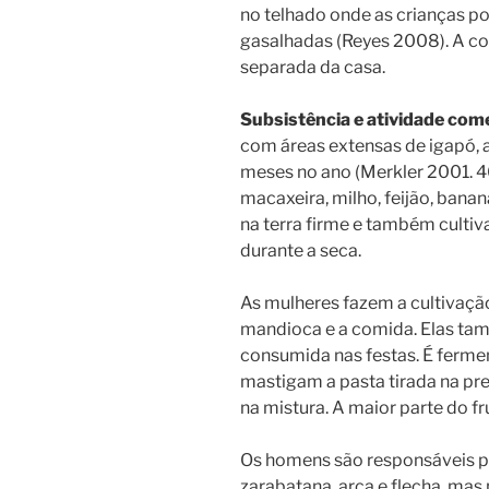
no telhado onde as crianças p
gasalhadas (Reyes 2008). A c
separada da casa.
Subsistência e atividade come
com áreas extensas de igapó, a
meses no ano (Merkler 2001. 4
macaxeira, milho, feijão, banan
na terra firme e também cultiv
durante a seca.
As mulheres fazem a cultivaçã
mandioca e a comida. Elas t
consumida nas festas. É ferme
mastigam a pasta tirada na p
na mistura. A maior parte do f
Os homens são responsáveis pe
zarabatana, arca e flecha, mas