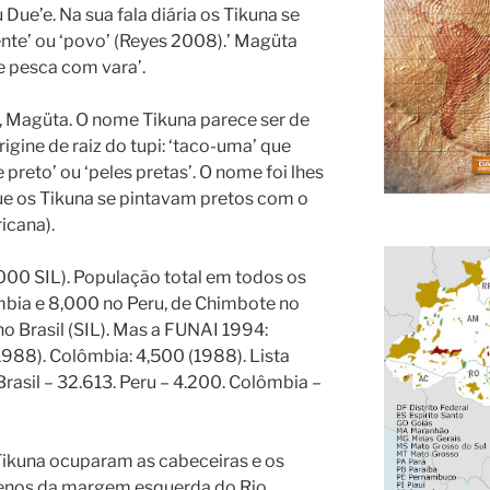
 Due’e. Na sua fala diária os Tikuna se
nte’ ou ‘povo’ (Reyes 2008).’ Magüta
e pesca com vara’.
a, Magüta. O nome Tikuna parece ser de
rigine de raiz do tupi: ‘taco-uma’ que
preto’ ou ‘peles pretas’. O nome foi lhes
que os Tikuna se pintavam pretos com o
icana).
(2000 SIL). População total em todos os
mbia e 8,000 no Peru, de Chimbote no
no Brasil (SIL). Mas a FUNAI 1994:
(1988). Colômbia: 4,500 (1988). Lista
Brasil – 32.613. Peru – 4.200. Colômbia –
Tikuna ocuparam as cabeceiras e os
quenos da margem esquerda do Rio