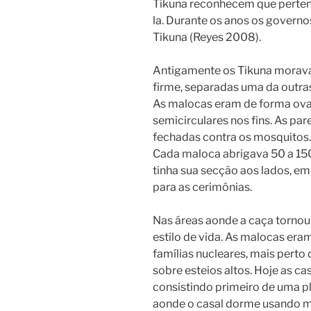
Tikuna reconhecem que perten
la. Durante os anos os govern
Tikuna (Reyes 2008).
Antigamente os Tikuna morava
firme, separadas uma da outras
As malocas eram de forma oval
semicirculares nos fins. As pa
fechadas contra os mosquitos.
Cada maloca abrigava 50 a 150
tinha sua secção aos lados, em
para as cerimônias.
Nas áreas aonde a caça torno
estilo de vida. As malocas era
famílias nucleares, mais perto 
sobre esteios altos. Hoje as ca
consistindo primeiro de uma p
aonde o casal dorme usando mo