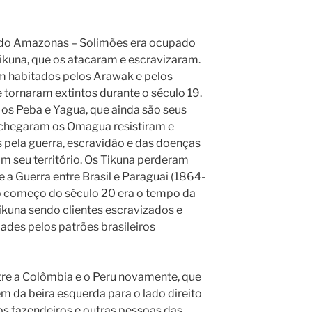
 do Amazonas – Solimões era ocupado
ikuna, que os atacaram e escravizaram.
m habitados pelos Arawak e pelos
 tornaram extintos durante o século 19.
os Peba e Yagua, que ainda são seus
 chegaram os Omagua resistiram e
 pela guerra, escravidão e das doenças
m seu território. Os Tikuna perderam
 a Guerra entre Brasil e Paraguai (1864-
no começo do século 20 era o tempo da
ikuna sendo clientes escravizados e
ades pelos patrões brasileiros
re a Colômbia e o Peru novamente, que
m da beira esquerda para o lado direito
s fazendeiros e outras pessoas das