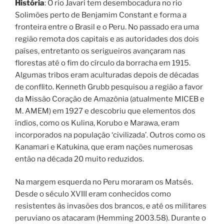
História
: O rio Javari tem desembocadura no rio
Solimões perto de Benjamim Constant e forma a
fronteira entre o Brasil e o Peru. No passado era uma
região remota dos capitais e as autoridades dos dois
países, entretanto os serigueiros avançaram nas
florestas até o fim do círculo da borracha em 1915.
Algumas tribos eram aculturadas depois de décadas
de conflito. Kenneth Grubb pesquisou a região a favor
da Missão Coração de Amazônia (atualmente MICEB e
M. AMEM) em 1927 e descobriu que elementos dos
índios, como os Kulina, Korubo e Marawa, eram
incorporados na população ‘civilizada’. Outros como os
Kanamari e Katukina, que eram nações numerosas
então na década 20 muito reduzidos.
Na margem esquerda no Peru moraram os Matsés.
Desde o século XVIII eram conhecidos como
resistentes às invasões dos brancos, e até os militares
peruviano os atacaram (Hemming 2003.58). Durante o