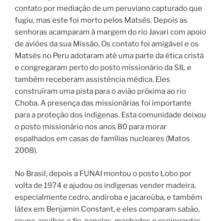
contato por mediação de um peruviano capturado que
fugiu, mas este foi morto pelos Matsés. Depois as
senhoras acamparam à margem do rio Javari com apoio
de aviões da sua Missão. Os contato foi amigável e os
Matsés no Peru adotaram até uma parte da ética cristã
e congregaram perto do posto missionário da SIL e
também receberam assistência médica. Eles
construíram uma pista para o avião próxima ao rio
Choba. A presença das missionárias foi importante
para a proteção dos indígenas. Esta comunidade deixou
o posto missionário nos anos 80 para morar
espalhados em casas de famílias nucleares (Matos
2008).
No Brasil, depois a FUNAI montou o posto Lobo por
volta de 1974 e ajudou os indígenas vender madeira,
especialmente cedro, andiroba e jacareúba, e também
látex em Benjamin Constant, e eles comparam sabão,
roupa, agulhas e fio, panelas, machados e espingardas.