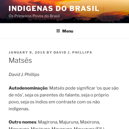
Skip
INDIGENAS DO BRASIL
to
Os Primeiros Povos do Brasil
content
Menu
POSTED
JANUARY 9, 2015
BY
DAVID J. PHILLIPS
ON
Matsés
David J. Phillips
Autodenominação
: Matsés pode significar ‘os que são
de nós’, seja os parentes do falante, seja o próprio
povo, seja os índios em contraste com os não
indígenas.
Outro nomes
: Magirona, Majuruna, Maxirona,