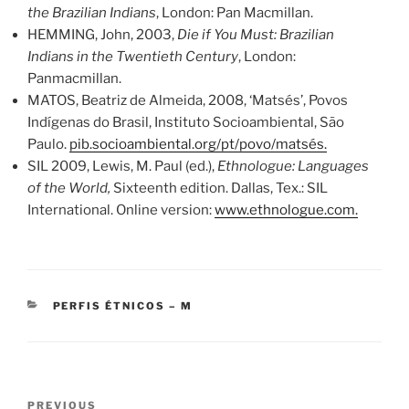
the Brazilian Indians
, London: Pan Macmillan.
HEMMING, John, 2003,
Die if You Must: Brazilian
Indians in the Twentieth Century
, London:
Panmacmillan.
MATOS, Beatriz de Almeida, 2008, ‘Matsés’, Povos
Indígenas do Brasil, Instituto Socioambiental, São
Paulo.
pib.socioambiental.org/pt/povo/matsés.
SIL 2009, Lewis, M. Paul (ed.),
Ethnologue: Languages
of the World,
Sixteenth edition. Dallas, Tex.: SIL
International. Online version:
www.ethnologue.com.
CATEGORIES
PERFIS ÉTNICOS – M
Post
Previous
PREVIOUS