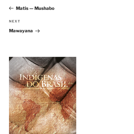
navigation
Post
Matis — Mushabo
Next
NEXT
Post
Mawayana