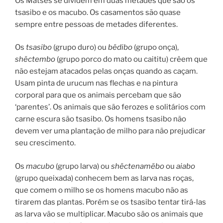
Os Matsés se dividem em duas metades que são os
tsasibo e os macubo. Os casamentos são quase
sempre entre pessoas de metades diferentes.
Os
tsasibo
(grupo duro) ou
bëdibo
(grupo onça),
shëctembo
(grupo porco do mato ou caititu) crêem que
não estejam atacados pelas onças quando as caçam.
Usam pinta de urucum nas flechas e na pintura
corporal para que os animais percebam que são
‘parentes’. Os animais que são ferozes e solitários com
carne escura são tsasibo. Os homens tsasibo não
devem ver uma plantação de milho para não prejudicar
seu crescimento.
Os
macubo
(grupo larva) ou
shëctenamëbo
ou
aiabo
(grupo queixada) conhecem bem as larva nas roças,
que comem o milho se os homens macubo não as
tirarem das plantas. Porém se os tsasibo tentar tirá-las
as larva vão se multiplicar. Macubo são os animais que