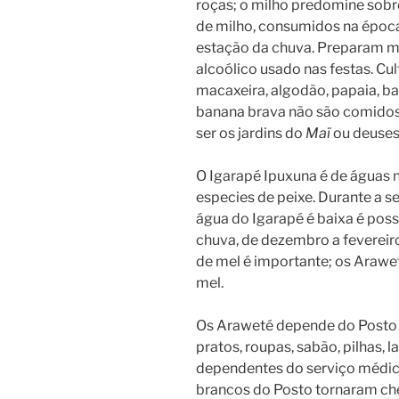
roças; o milho predomine sobr
de milho, consumidos na época
estação da chuva. Preparam m
alcoólico usado nas festas. C
macaxeira, algodão, papaia, b
banana brava não são comidos
ser os jardins do
Maï
ou deuses
O Igarapé Ipuxuna é de águas 
especies de peixe. Durante a 
água do Igarapé é baixa é pos
chuva, de dezembro a fevereiro
de mel é importante; os Arawe
mel.
Os Araweté depende do Posto d
pratos, roupas, sabão, pilhas, 
dependentes do serviço médico,
brancos do Posto tornaram ch