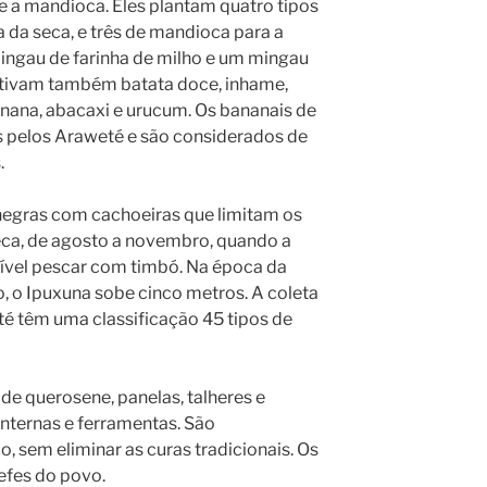
e a mandioca. Eles plantam quatro tipos
 da seca, e três de mandioca para a
ingau de farinha de milho e um mingau
ultivam também batata doce, inhame,
anana, abacaxi e urucum. Os bananais de
 pelos Araweté e são considerados de
.
negras com cachoeiras que limitam os
seca, de agosto a novembro, quando a
sível pescar com timbó. Na época da
, o Ipuxuna sobe cinco metros. A coleta
té têm uma classificação 45 tipos de
e querosene, panelas, talheres e
lanternas e ferramentas. São
 sem eliminar as curas tradicionais. Os
efes do povo.