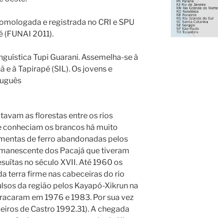
omologada e registrada no CRI e SPU
 (FUNAI 2011).
linguística Tupi Guarani. Assemelha-se à
ã e à Tapirapé (SIL). Os jovens e
tuguês
tavam as florestas entre os rios
 e conheciam os brancos há muito
mentas de ferro abandonadas pelos
emanescente dos Pacajá que tiveram
suítas no século XVII. Até 1960 os
a terra firme nas cabeceiras do rio
lsos da região pelos Kayapó-Xikrun na
racaram em 1976 e 1983. Por sua vez
veiros de Castro 1992.31). A chegada