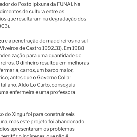
dor do Posto Ipixuna da FUNAI. Na
imentos de cultura entre os
dios que resultaram na degradação dos
003).
gu e a penetração de madeireiros no sul
(Viveiros de Castro 1992.31). Em 1988
indenização para uma quantidade de
eiros. O dinheiro resultou em melhoras
fermaria, carros, um barco maior,
ico; antes que o Governo Collar
taliano, Aldo Lo Curto, conseguiu
e uma enfermeira e uma professora
co do Xingu foi para construir seis
xuna, mas este projeto foi abandonado
ndios apresentaram os problemas
território indígenas, que não é