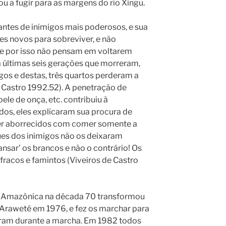
 a fugir para as margens do rio Xingu.
tantes de inimigos mais poderosos, e sua
res novos para sobreviver, e não
o e por isso não pensam em voltarem
a últimas seis gerações que morreram,
os e destas, três quartos perderam a
e Castro 1992.52). A penetração de
ele de onça, etc. contribuiu à
dos, eles explicaram sua procura de
er aborrecidos com comer somente a
ues dos inimigos não os deixaram
nsar’ os brancos e não o contrário! Os
racos e famintos (Viveiros de Castro
s Amazônica na década 70 transformou
 Araweté em 1976, e fez os marchar para
reram durante a marcha. Em 1982 todos