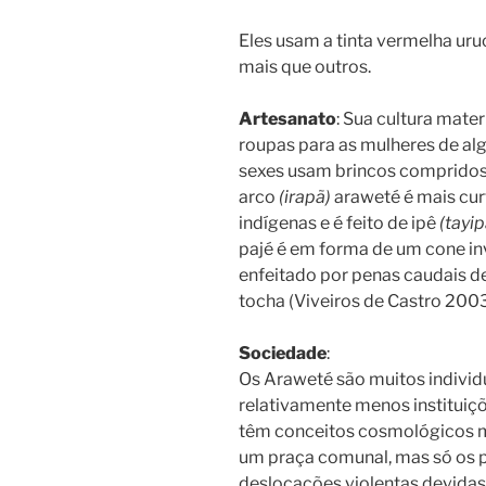
Eles usam a tinta vermelha u
mais que outros.
Artesanato
: Sua cultura mater
roupas para as mulheres de al
sexes usam brincos compridos 
arco
(irapã)
araweté é mais cur
indígenas e é feito de ipê
(tayip
pajé é em forma de um cone in
enfeitado por penas caudais d
tocha (Viveiros de Castro 2003
Sociedade
:
Os Araweté são muitos individ
relativamente menos instituiç
têm conceitos cosmológicos m
um praça comunal, mas só os pá
deslocações violentas devidas