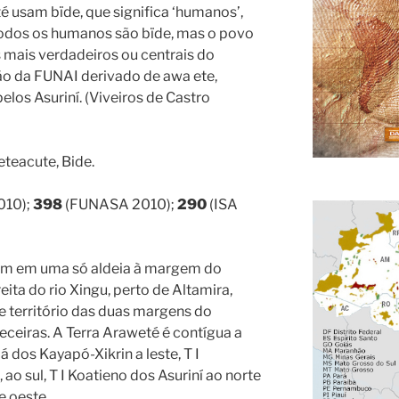
é usam bïde, que significa ‘humanos’,
 Todos os humanos são bïde, mas o povo
mais verdadeiros ou centrais do
o da FUNAI derivado de awa ete,
los Asuriní. (Viveiros de Castro
eteacute, Bide.
010);
398
(FUNASA 2010);
290
(ISA
am em uma só aldeia à margem do
ita do rio Xingu, perto de Altamira,
e território das duas margens do
eceiras. A Terra Araweté é contígua a
já dos Kayapó-Xikrin a leste, T I
ao sul, T I Koatieno dos Asuriní ao norte
e oeste.