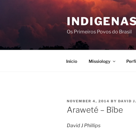
Skip
to
INDIGENAS
content
Os Primeiros Povos do Brasil
Início
Missiology
Perf
POSTED
NOVEMBER 4, 2014
BY
DAVID J
ON
Araweté – Bïbe
David J Phillips