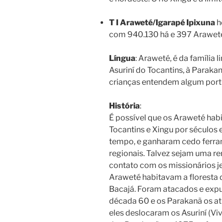
T I Araweté/Igarapé Ipixuna
h
com 940.130 há e 397 Araweté
Língua
: Araweté, é da família 
Asuriní do Tocantins, à Parakan
crianças entendem algum por
História
:
É possível que os Araweté habi
Tocantins e Xingu por séculos
tempo, e ganharam cedo ferra
regionais. Talvez sejam uma r
contato com os missionários je
Araweté habitavam a floresta d
Bacajá. Foram atacados e expu
década 60 e os Parakanã os at
eles deslocaram os Asuriní (Vi