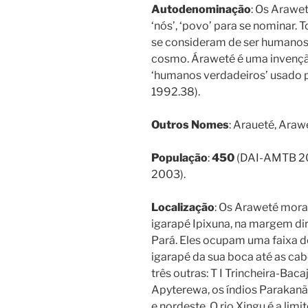
Autodenominação
: Os Arawet
‘nós’, ‘povo’ para se nominar.
se consideram de ser humanos 
cosmo. Áraweté é uma invençã
‘humanos verdadeiros’ usado pe
1992.38).
Outros Nomes
: Araueté, Araw
População
:
450
(DAI-AMTB 2
2003).
Localização
: Os Araweté mor
igarapé Ipixuna, na margem dire
Pará. Eles ocupam uma faixa d
igarapé da sua boca até as cab
três outras: T I Trincheira-Baca
Apyterewa, os índios Parakanã, 
e nordeste. O rio Xingu é a limit