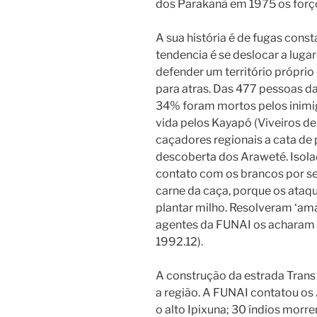
dos Parakanã em 1975 os forçou
A sua história é de fugas cons
tendencia é se deslocar a luga
defender um território própri
para atras. Das 477 pessoas d
34% foram mortos pelos inimig
vida pelos Kayapó (Viveiros d
caçadores regionais a cata de p
descoberta dos Araweté. Isola
contato com os brancos por s
carne da caça, porque os ataq
plantar milho. Resolveram ‘ama
agentes da FUNAI os acharam f
1992.12).
A construção da estrada Tran
a região. A FUNAI contatou os
o alto Ipixuna; 30 índios mor