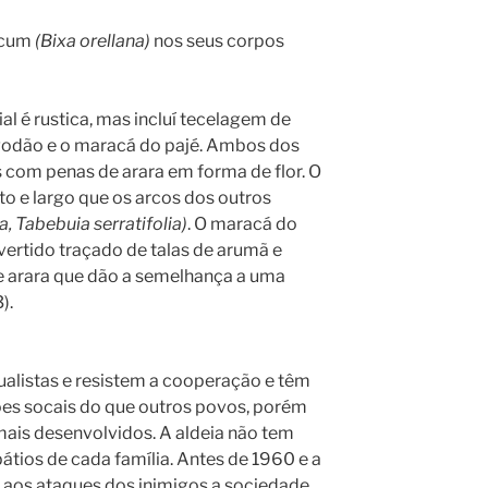
rucum
(Bixa orellana)
nos seus corpos
ial é rustica, mas incluí tecelagem de
godão e o maracá do pajé. Ambos dos
com penas de arara em forma de flor. O
to e largo que os arcos dos outros
a, Tabebuia serratifolia)
. O maracá do
vertido traçado de talas de arumã e
e arara que dão a semelhança a uma
).
ualistas e resistem a cooperação e têm
ões socais do que outros povos, porém
ais desenvolvidos. A aldeia não tem
tios de cada família. Antes de 1960 e a
 aos ataques dos inimigos a sociedade