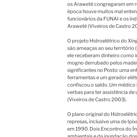
os Araweté congregaram em re
época houve muitos mal entend
funcionários da FUNAI e os ín
Araweté (Viveiros de Castro 2
O projeto Hidroelétrico do Xin
são ameaças ao seu território 
ele receberam dinheiro como 
mogno derrubado pelos madeir
significantes no Posto: uma en
ferramentas e um gerador elétr
confiscou o saldo. Um médico i
verbas para ter assistência d
(Viveiros de Castro 2003).
O plano original do Hidroelétri
represas, inclusive uma de Ipi
em 1990. Dois Encontros do Í
ambientais e da inundação dos 